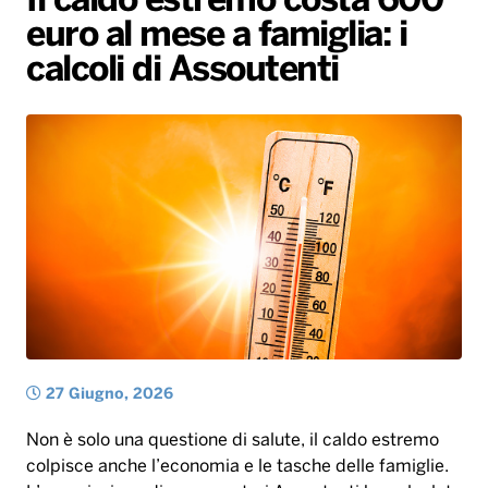
Il caldo estremo costa 600
euro al mese a famiglia: i
Radio Norba News TV
PALATOUR
Musica e Spettacolo
Notiziario
Generale
calcoli di Assoutenti
Voce al Bari
Sport
Interviste
Novità
Battiti Live 2026
Radio Norba Consiglia
Oroscopo
Leggerissime
Speciale Astrabilia 2026
Gallery
27 Giugno, 2026
Non è solo una questione di salute, il caldo estremo
colpisce anche l’economia e le tasche delle famiglie.