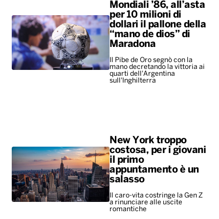
Mondiali ’86, all’asta
per 10 milioni di
dollari il pallone della
“mano de dios” di
Maradona
Il Pibe de Oro segnò con la
mano decretando la vittoria ai
quarti dell'Argentina
sull'Inghilterra
New York troppo
costosa, per i giovani
il primo
appuntamento è un
salasso
Il caro-vita costringe la Gen Z
a rinunciare alle uscite
romantiche