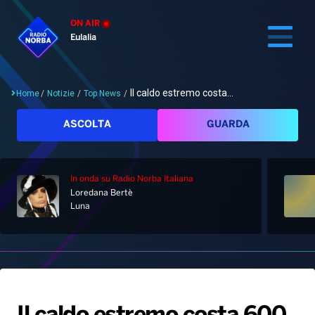
ON AIR
Eulalia
Il caldo estremo costa...
Home
/
Notizie
/
Top News
/
Cerca
ASCOLTA
GUARDA
In onda
su Radio Norba Italiana
Home
Loredana Bertè
Luna
Radio
Notizie
Palinsesto
Pod&Play
Classifiche
Top News
Gallery
Giochi&Concorsi
Locali
Playlist
Hit Dance