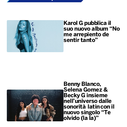
Karol G pubblica il
suo nuovo album “No
me arrepiento de
sentir tanto”
Benny Blanco,
Selena Gomez &
Becky G insieme
nell’universo dalle
sonorità latin con il
nuovo singolo “Te
olvido (la la)”