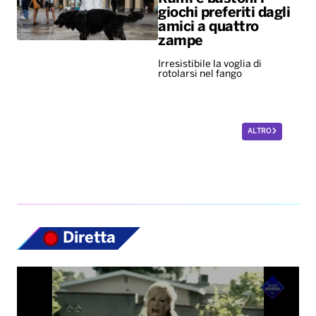
giochi preferiti dagli
amici a quattro
zampe
Irresistibile la voglia di
rotolarsi nel fango
ALTRO
Diretta