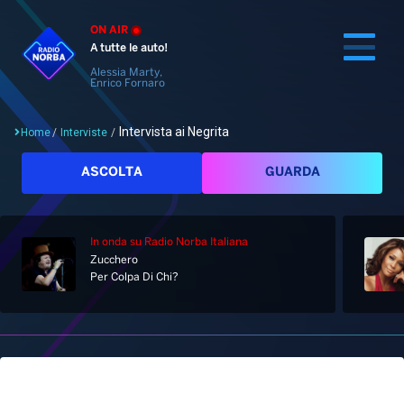
ON AIR
A tutte le auto!
Alessia Marty,
Enrico Fornaro
Intervista ai Negrita
Home
/
Interviste
/
Cerca
ASCOLTA
GUARDA
In onda
su Radio Norba Italiana
Home
Zucchero
Per Colpa Di Chi?
Radio
Notizie
Palinsesto
Pod&Play
Classifiche
Top News