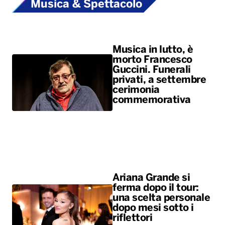
Musica & Spettacolo
Musica in lutto, è
morto Francesco
Guccini. Funerali
privati, a settembre
cerimonia
commemorativa
Ariana Grande si
ferma dopo il tour:
una scelta personale
dopo mesi sotto i
riflettori