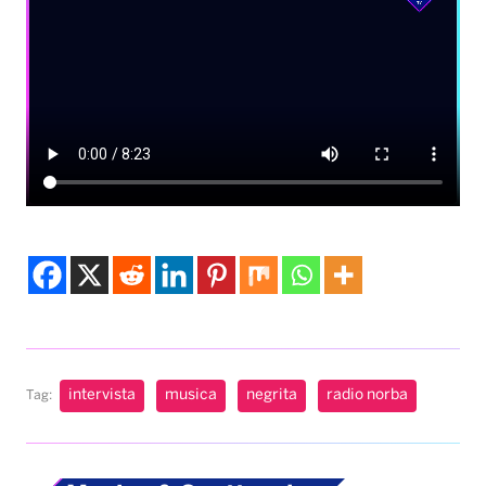
intervista
musica
negrita
radio norba
Tag: