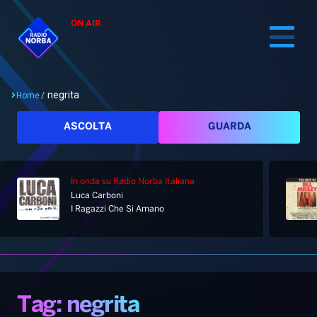
ON AIR
negrita
Home
/
Cerca
ASCOLTA
GUARDA
In onda
su Radio Norba Italiana
Home
Luca Carboni
I Ragazzi Che Si Amano
Radio
Notizie
Palinsesto
Pod&Play
Classifiche
Top News
Tag: negrita
Gallery
Giochi&Concorsi
Locali
Playlist
Hit Dance