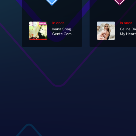
In onda
In onda
Ivana Spagna
Celine Di
Gente Come Noi