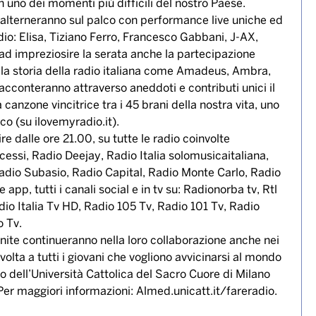
n uno dei momenti più difficili del nostro Paese.
si alterneranno sul palco con performance live uniche ed
dio: Elisa, Tiziano Ferro, Francesco Gabbani, J-AX,
impreziosire la serata anche la partecipazione
o la storia della radio italiana come Amadeus, Ambra,
racconteranno attraverso aneddoti e contributi unici il
canzone vincitrice tra i 45 brani della nostra vita, uno
co (su ilovemyradio.it).
e dalle ore 21.00, su tutte le radio coinvolte
si, Radio Deejay, Radio Italia solomusicaitaliana,
Radio Subasio, Radio Capital, Radio Monte Carlo, Radio
app, tutti i canali social e in tv su: Radionorba tv, Rtl
dio Italia Tv HD, Radio 105 Tv, Radio 101 Tv, Radio
o Tv.
ite continueranno nella loro collaborazione anche nei
volta a tutti i giovani che vogliono avvicinarsi al mondo
o dell’Università Cattolica del Sacro Cuore di Milano
er maggiori informazioni: Almed.unicatt.it/fareradio.