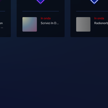
In onda
In onda
on
Scrivici In Diretta Su Whatsapp Al 333 12 12 333
My Heart Will Go On [Love Theme From "titanic"]