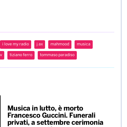
i love my radio
j ax
mahmood
musica
tv
tiziano ferro
tommaso paradiso
Musica in lutto, è morto
Francesco Guccini. Funerali
privati, a settembre cerimonia