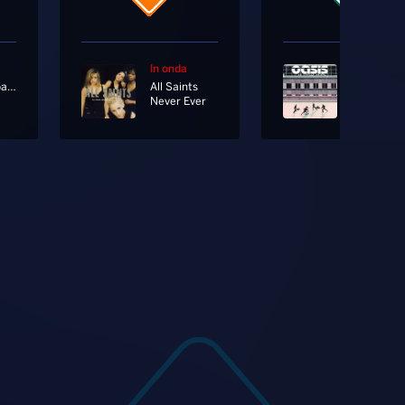
In onda
In onda
Radionorba News
All Saints
Oasis
Never Ever
Go Let It 