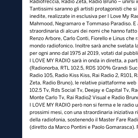
Radiofreccia, Radio Zeta, Radio Bruno – unirsi i
Tantissimi saranno gli artisti protagonisti che 
inedite, realizzate in esclusiva per I Love My Ra
Mahmood, Negramaro e Tommaso Paradiso. E ad 
straordinaria di alcuni dei nomi che hanno fatt
Renzo Arbore, Carlo Conti, Fiorello e Linus che 
mondo radiofonico. Inoltre sarà anche svelata la 
per ogni anno dal 1975 al 2019, votati dal pubbli
I LOVE MY RADIO sarà in onda in diretta, a partir
(Radionorba, RTL 102.5, RDS 100% Grandi Succes
Radio 105, Radio Kiss Kiss, Rai Radio 2, R101, 
Zeta, Radio Bruno), le relative piattaforme web e 
102.5 Tv, Rds Social Tv, Deejay e Capital Tv, Ra
Monte Carlo Tv, Rai Radio2 Visual e Radio Brun
I LOVE MY RADIO però non si ferma e le radio un
prossimi mesi, con una straordinaria iniziativa ri
della radiofonia, sostenendo il Master Fare Radi
(diretto da Marco Pontini e Paolo Gomarasca). P