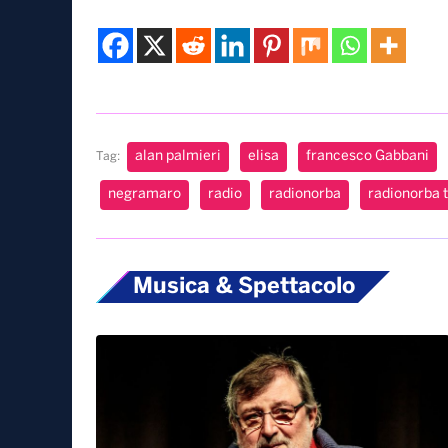
alan palmieri
elisa
francesco Gabbani
Tag:
negramaro
radio
radionorba
radionorba 
Musica & Spettacolo