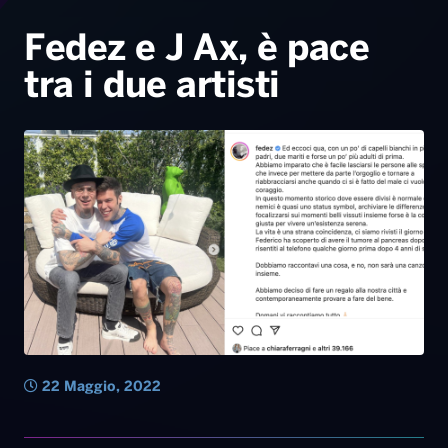
Radio Norba News TV
PALATOUR
Musica e Spettacolo
Notiziario
Generale
Fedez e J Ax, è pace
tra i due artisti
Voce al Bari
Sport
Interviste
Novità
Battiti Live 2026
Radio Norba Consiglia
Oroscopo
Leggerissime
Speciale Astrabilia 2026
Gallery
22 Maggio, 2022