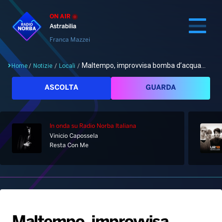
ON AIR
Astrabilia
Franca Mazzei
Maltempo, improvvisa bomba d’acqua...
Home
/
Notizie
/
Locali
/
Cerca
ASCOLTA
GUARDA
In onda
su Radio Norba Italiana
Home
Vinicio Capossela
Resta Con Me
Radio
Notizie
Palinsesto
Pod&Play
Classifiche
Top News
Gallery
Giochi&Concorsi
Locali
Playlist
Hit Dance