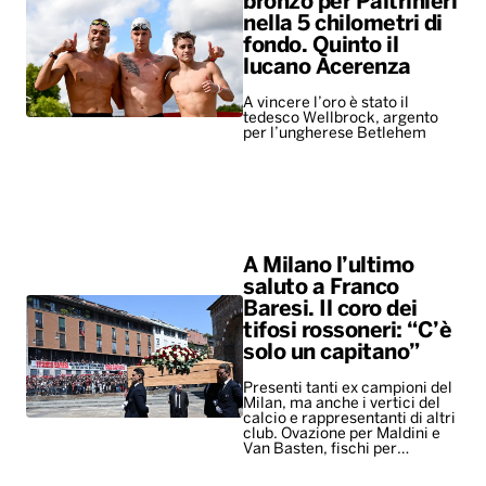
bronzo per Paltrinieri
nella 5 chilometri di
fondo. Quinto il
lucano Acerenza
A vincere l’oro è stato il
tedesco Wellbrock, argento
per l’ungherese Betlehem
A Milano l’ultimo
saluto a Franco
Baresi. Il coro dei
tifosi rossoneri: “C’è
solo un capitano”
Presenti tanti ex campioni del
Milan, ma anche i vertici del
calcio e rappresentanti di altri
club. Ovazione per Maldini e
Van Basten, fischi per…