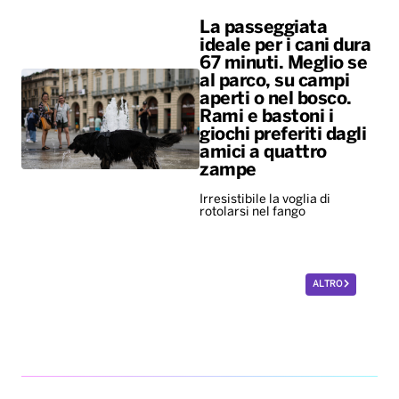
La passeggiata
ideale per i cani dura
67 minuti. Meglio se
al parco, su campi
aperti o nel bosco.
Rami e bastoni i
giochi preferiti dagli
amici a quattro
zampe
Irresistibile la voglia di
rotolarsi nel fango
ALTRO