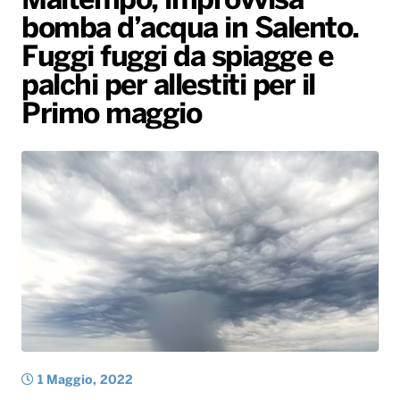
Maltempo, improvvisa
bomba d’acqua in Salento.
Radio Norba News TV
PALATOUR
Musica e Spettacolo
Notiziario
Generale
Fuggi fuggi da spiagge e
Voce al Bari
Sport
Interviste
Novità
palchi per allestiti per il
Battiti Live 2026
Radio Norba Consiglia
Oroscopo
Primo maggio
Leggerissime
Speciale Astrabilia 2026
Gallery
1 Maggio, 2022