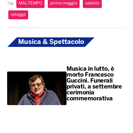
MALTEMPO
primo maggio
salento
Tag:
spiagge
Musica & Spettacolo
Musica in lutto, è
morto Francesco
Guccini. Funerali
privati, a settembre
cerimonia
commemorativa