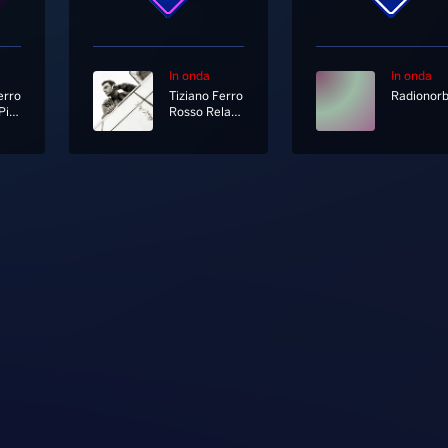
In onda
In onda
erro
Tiziano Ferro
Il Regalo Più Grande
Rosso Relativo