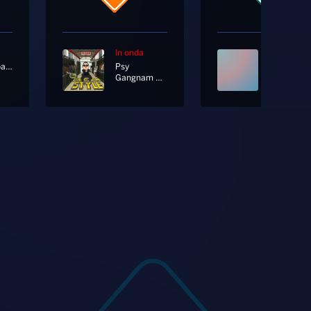
In onda
In onda
Radionorba News
Psy
Gangnam Style