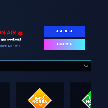
ASCOLTA
ON AIR
’ già weekend
GUARDA
ttoria Marletta