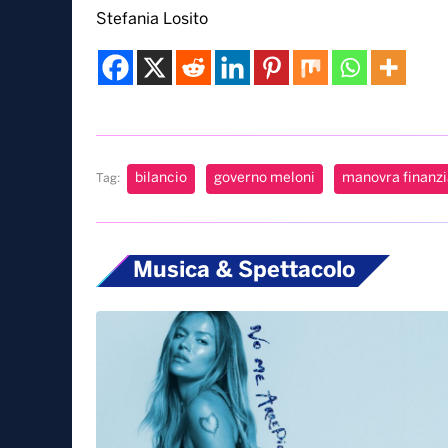
Stefania Losito
bilancio
governo meloni
manovra finanzi
Tag:
Musica & Spettacolo