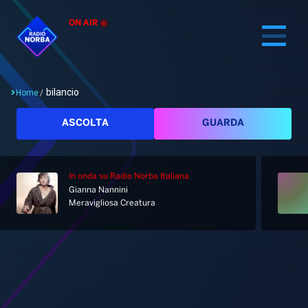
ON AIR
bilancio
Home
/
Cerca
ASCOLTA
GUARDA
In onda
su Radio Norba Italiana
Home
Gianna Nannini
Meravigliosa Creatura
Radio
Notizie
Palinsesto
Pod&Play
Classifiche
Top News
Tag: bilancio
Gallery
Giochi&Concorsi
Locali
Playlist
Hit Dance