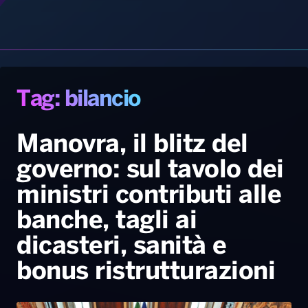
Radio Norba News TV
PALATOUR
Musica e Spettacolo
Notiziario
Generale
Manovra, il blitz del
governo: sul tavolo dei
Voce al Bari
Sport
Interviste
Novità
ministri contributi alle
Battiti Live 2026
Radio Norba Consiglia
Oroscopo
banche, tagli ai
Leggerissime
Speciale Astrabilia 2026
Gallery
dicasteri, sanità e
bonus ristrutturazioni