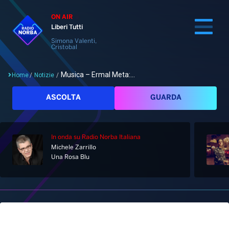
ON AIR
Liberi Tutti
Simona Valenti,
Cristobal
Musica – Ermal Meta:...
Home
/
Notizie
/
Cerca
ASCOLTA
GUARDA
In onda
su Radio Norba Italiana
Home
Michele Zarrillo
Una Rosa Blu
Radio
Notizie
Palinsesto
Pod&Play
Classifiche
Top News