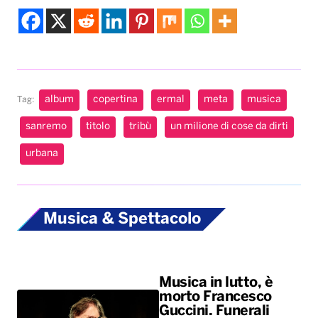
album
copertina
ermal
meta
musica
Tag:
sanremo
titolo
tribù
un milione di cose da dirti
urbana
Musica & Spettacolo
Musica in lutto, è
morto Francesco
Guccini. Funerali