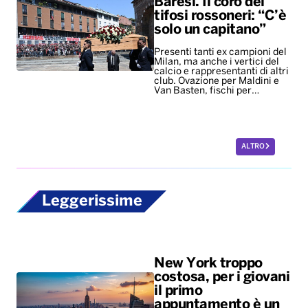
Baresi. Il coro dei
tifosi rossoneri: “C’è
solo un capitano”
Presenti tanti ex campioni del
Milan, ma anche i vertici del
calcio e rappresentanti di altri
club. Ovazione per Maldini e
Van Basten, fischi per…
ALTRO
Leggerissime
New York troppo
costosa, per i giovani
il primo
appuntamento è un