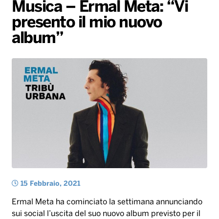
Gallery
Giochi&Concorsi
Locali
Playlist
Hit Dance
Musica – Ermal Meta: “Vi
presento il mio nuovo
Radio Norba News TV
PALATOUR
Musica e Spettacolo
Notiziario
Generale
album”
Voce al Bari
Sport
Interviste
Novità
Battiti Live 2026
Radio Norba Consiglia
Oroscopo
Leggerissime
Speciale Astrabilia 2026
Gallery
15 Febbraio, 2021
Ermal Meta ha cominciato la settimana annunciando
sui social l’uscita del suo nuovo album previsto per il