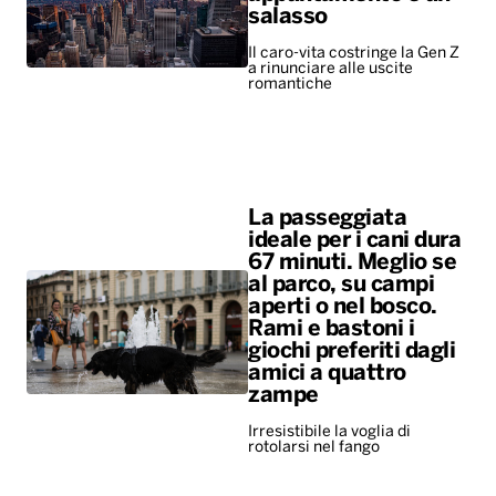
salasso
Il caro-vita costringe la Gen Z
a rinunciare alle uscite
romantiche
La passeggiata
ideale per i cani dura
67 minuti. Meglio se
al parco, su campi
aperti o nel bosco.
Rami e bastoni i
giochi preferiti dagli
amici a quattro
zampe
Irresistibile la voglia di
rotolarsi nel fango