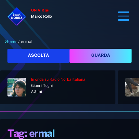
ON AIR
Marco Rollo
ermal
Home
/
Cerca
ASCOLTA
GUARDA
In onda
su Radio Norba Italiana
Home
Gianni Togni
Attimi
Radio
Notizie
Palinsesto
Pod&Play
Classifiche
Top News
Tag: ermal
Gallery
Giochi&Concorsi
Locali
Playlist
Hit Dance