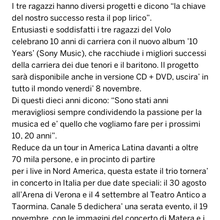
I tre ragazzi hanno diversi progetti e dicono “la chiave
del nostro successo resta il pop lirico”.
Entusiasti e soddisfatti i tre ragazzi del Volo
celebrano 10 anni di carriera con il nuovo album ’10
Years’ (Sony Music), che racchiude i migliori successi
della carriera dei due tenori e il baritono. Il progetto
sarà disponibile anche in versione CD + DVD, uscira’ in
tutto il mondo venerdi’ 8 novembre.
Di questi dieci anni dicono: “Sono stati anni
meravigliosi sempre condividendo la passione per la
musica ed e’ quello che vogliamo fare per i prossimi
10, 20 anni”.
Reduce da un tour in America Latina davanti a oltre
70 mila persone, e in procinto di partire
per i live in Nord America, questa estate il trio tornera’
in concerto in Italia per due date speciali: il 30 agosto
all’Arena di Verona e il 4 settembre al Teatro Antico a
Taormina. Canale 5 dedichera’ una serata evento, il 19
novembre, con le immagini del concerto di Matera e i