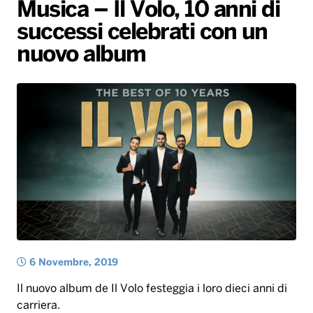
Gallery
Giochi&Concorsi
Locali
Playlist
Hit Dance
Musica – Il Volo, 10 anni di
successi celebrati con un
Radio Norba News TV
PALATOUR
Musica e Spettacolo
Notiziario
Generale
nuovo album
Voce al Bari
Sport
Interviste
Novità
Battiti Live 2026
Radio Norba Consiglia
Oroscopo
Leggerissime
Speciale Astrabilia 2026
Gallery
6 Novembre, 2019
Il nuovo album de Il Volo festeggia i loro dieci anni di
carriera.