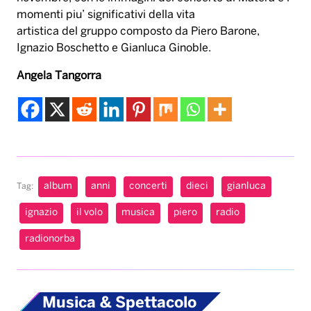
momenti piu’ significativi della vita
artistica del gruppo composto da Piero Barone,
Ignazio Boschetto e Gianluca Ginoble.
Angela Tangorra
album
anni
concerti
dieci
gianluca
Tag:
ignazio
il volo
musica
piero
radio
radionorba
Musica & Spettacolo