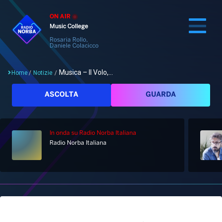
ON AIR
Music College
Rosaria Rollo,
Daniele Colacicco
Musica – Il Volo,...
Home
/
Notizie
/
Cerca
ASCOLTA
GUARDA
In onda
su Radio Norba Italiana
Home
Radio Norba Italiana
Radio
Notizie
Palinsesto
Pod&Play
Classifiche
Top News