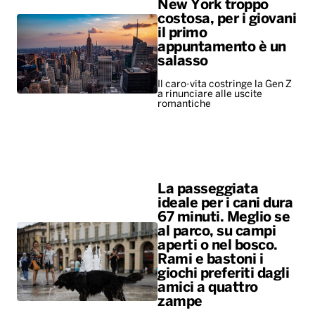
New York troppo
costosa, per i giovani
il primo
appuntamento è un
salasso
Il caro-vita costringe la Gen Z
a rinunciare alle uscite
romantiche
La passeggiata
ideale per i cani dura
67 minuti. Meglio se
al parco, su campi
aperti o nel bosco.
Rami e bastoni i
giochi preferiti dagli
amici a quattro
zampe