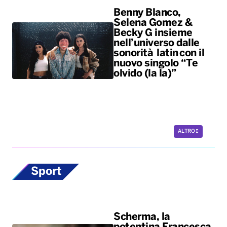
Benny Blanco,
Selena Gomez &
Becky G insieme
nell’universo dalle
sonorità latin con il
nuovo singolo “Te
olvido (la la)”
ALTRO
Sport
Scherma, la