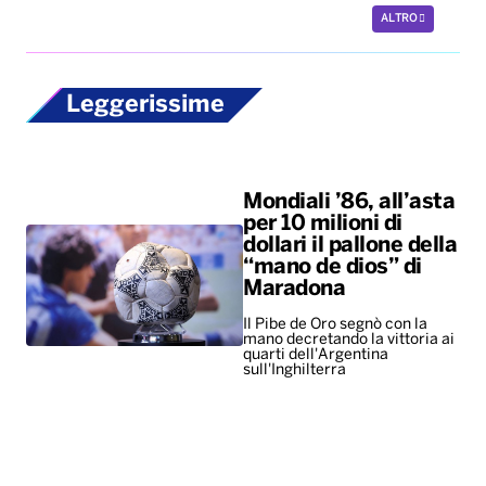
ALTRO
Leggerissime
Mondiali ’86, all’asta
per 10 milioni di
dollari il pallone della
“mano de dios” di
Maradona
Il Pibe de Oro segnò con la
mano decretando la vittoria ai
quarti dell'Argentina
sull'Inghilterra