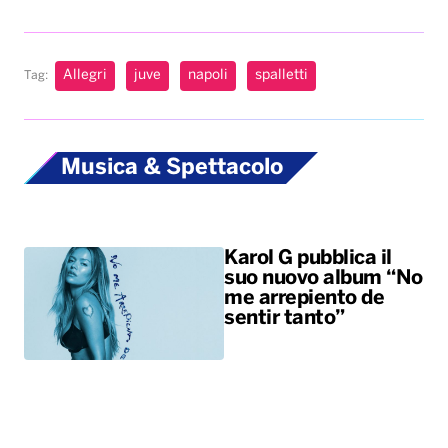
Allegri
juve
napoli
spalletti
Tag:
Musica & Spettacolo
Karol G pubblica il
suo nuovo album “No
me arrepiento de
sentir tanto”