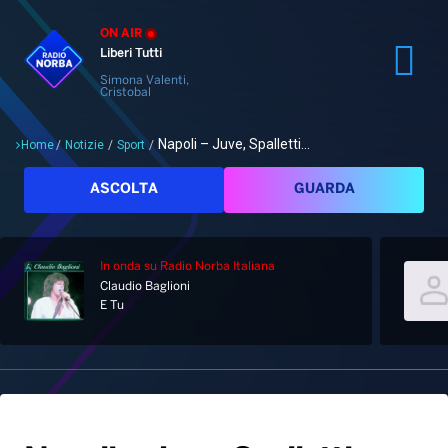
ON AIR
Liberi Tutti
Simona Valenti,
Cristobal
Napoli – Juve, Spalletti...
Home
/
Notizie
/
Sport
/
Cerca
ASCOLTA
GUARDA
In onda
su Radio Norba Italiana
Claudio Baglioni
Home
E Tu
Radio
Notizie
Palinsesto
Pod&Play
Classifiche
Top News