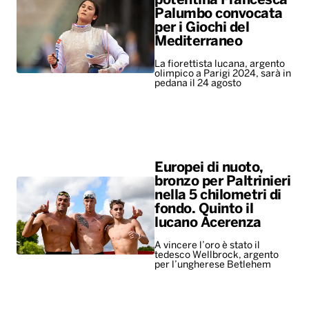
potentina Francesca
Palumbo convocata
per i Giochi del
Mediterraneo
La fiorettista lucana, argento
olimpico a Parigi 2024, sarà in
pedana il 24 agosto
Europei di nuoto,
bronzo per Paltrinieri
nella 5 chilometri di
fondo. Quinto il
lucano Acerenza
A vincere l’oro è stato il
tedesco Wellbrock, argento
per l’ungherese Betlehem