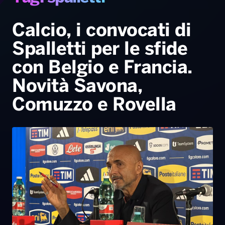
Gallery
Giochi&Concorsi
Locali
Playlist
Hit Dance
Radio Norba News TV
PALATOUR
Musica e Spettacolo
Notiziario
Generale
Calcio, i convocati di
Spalletti per le sfide
Voce al Bari
Sport
Interviste
Novità
con Belgio e Francia.
Battiti Live 2026
Radio Norba Consiglia
Oroscopo
Novità Savona,
Leggerissime
Speciale Astrabilia 2026
Gallery
Comuzzo e Rovella