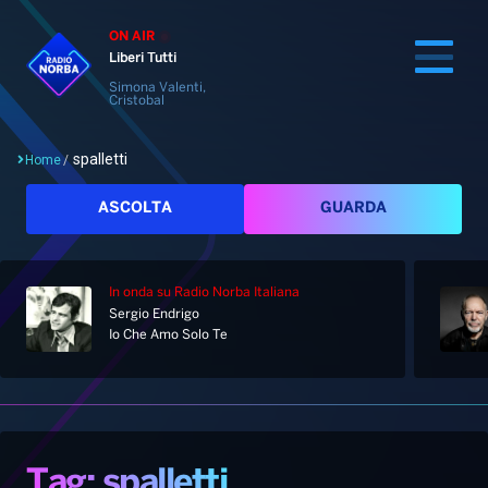
ON AIR
Liberi Tutti
Simona Valenti,
Cristobal
spalletti
Home
/
Cerca
ASCOLTA
GUARDA
In onda
su Radio Norba Italiana
Home
Sergio Endrigo
Io Che Amo Solo Te
Radio
Notizie
Palinsesto
Pod&Play
Classifiche
Top News
Tag: spalletti