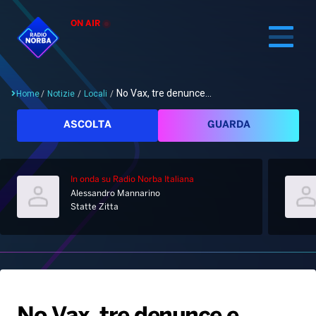
ON AIR
No Vax, tre denunce...
Home
/
Notizie
/
Locali
/
Cerca
ASCOLTA
GUARDA
In onda
su Radio Norba Italiana
Home
Alessandro Mannarino
Statte Zitta
Radio
Notizie
Palinsesto
Pod&Play
Classifiche
Top News
Gallery
Giochi&Concorsi
Locali
Playlist
Hit Dance