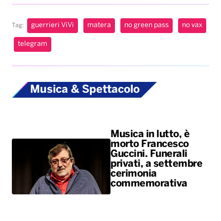
guerrieri ViVi
matera
no green pass
no vax
Tag:
telegram
Musica & Spettacolo
Musica in lutto, è
morto Francesco
Guccini. Funerali
privati, a settembre
cerimonia
commemorativa