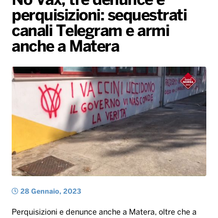
No Vax, tre denunce e
perquisizioni: sequestrati
Radio Norba News TV
PALATOUR
Musica e Spettacolo
Notiziario
Generale
canali Telegram e armi
Voce al Bari
Sport
Interviste
Novità
anche a Matera
Battiti Live 2026
Radio Norba Consiglia
Oroscopo
Leggerissime
Speciale Astrabilia 2026
Gallery
28 Gennaio, 2023
Perquisizioni e denunce anche a Matera, oltre che a