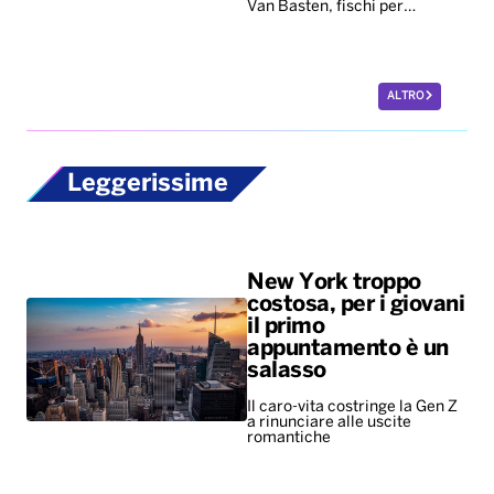
Van Basten, fischi per…
ALTRO
Leggerissime
New York troppo
costosa, per i giovani
il primo
appuntamento è un
salasso
Il caro-vita costringe la Gen Z
a rinunciare alle uscite
romantiche