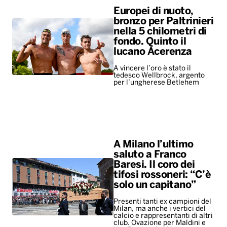
Europei di nuoto,
bronzo per Paltrinieri
nella 5 chilometri di
fondo. Quinto il
lucano Acerenza
A vincere l’oro è stato il
tedesco Wellbrock, argento
per l’ungherese Betlehem
A Milano l’ultimo
saluto a Franco
Baresi. Il coro dei
tifosi rossoneri: “C’è
solo un capitano”
Presenti tanti ex campioni del
Milan, ma anche i vertici del
calcio e rappresentanti di altri
club. Ovazione per Maldini e