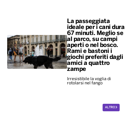
La passeggiata
ideale per i cani dura
67 minuti. Meglio se
al parco, su campi
aperti o nel bosco.
Rami e bastoni i
giochi preferiti dagli
amici a quattro
zampe
Irresistibile la voglia di
rotolarsi nel fango
ALTRO