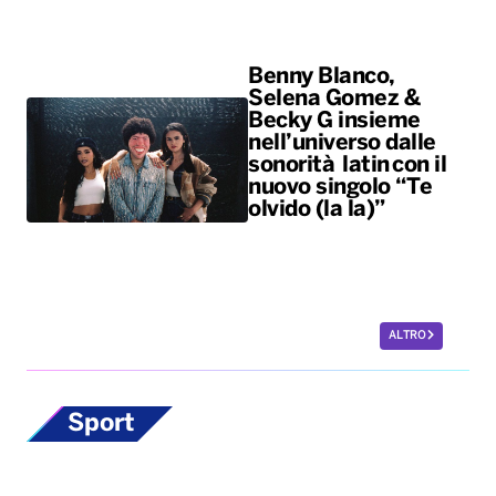
nuovo singolo “Te
olvido (la la)”
ALTRO
Sport
Scherma, la
potentina Francesca
Palumbo convocata
per i Giochi del
Mediterraneo
La fiorettista lucana, argento
olimpico a Parigi 2024, sarà in