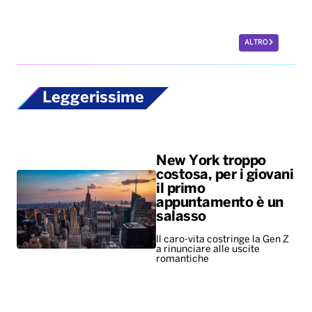
New York troppo
costosa, per i giovani
il primo
appuntamento è un
salasso
Il caro-vita costringe la Gen Z
a rinunciare alle uscite
romantiche
La passeggiata
ideale per i cani dura
67 minuti. Meglio se
al parco, su campi
aperti o nel bosco.
Rami e bastoni i