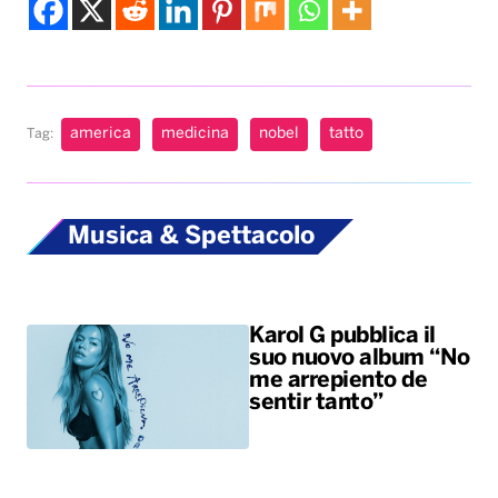
Musica & Spettacolo
Karol G pubblica il
suo nuovo album “No
me arrepiento de
sentir tanto”
Benny Blanco,
Selena Gomez &
Becky G insieme
nell’universo dalle
sonorità latin con il