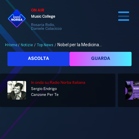
ON AIR
Music College
Rosaria Rollo,
Daniele Colacicco
Nobel per la Medicina...
Home
/
Notizie
/
Top News
/
Cerca
ASCOLTA
GUARDA
In onda
su Radio Norba Italiana
Home
Sergio Endrigo
Canzone Per Te
Radio
Notizie
Palinsesto
Pod&Play
Classifiche
Top News