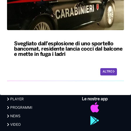
bancomat, residente lancia cocci dal balcone
e mette in fuga i ladri
ALTRO
Le nostre app
PLAYER
PROGRAMMI
NEWS
VIDEO
FOTO
LAVORA CON NOI
EVENTI LIVE
CONTATTI PUBBLICITÀ
MEDIA PARTNERSHIP