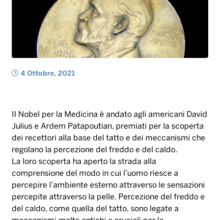
Il Nobel per la Medicina è andato agli americani David
Julius e Ardem Patapoutian, premiati per la scoperta
dei recettori alla base del tatto e dei meccanismi che
regolano la percezione del freddo e del caldo.
La loro scoperta ha aperto la strada alla
comprensione del modo in cui l’uomo riesce a
percepire l’ambiente esterno attraverso le sensazioni
percepite attraverso la pelle. Percezione del freddo e
del caldo, come quella del tatto, sono legate a
meccanismi molto antichi e cruciali per la
sopravvivenza.
Julius ha utilizzato un composto del peperoncino
chiamato capsaicina, che induce una sensazione di
bruciore, ed è stato questo il primo passo per
individuare le terminazioni nervose che nella pelle