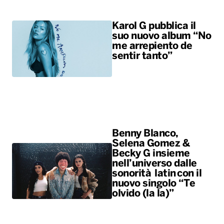
Karol G pubblica il
suo nuovo album “No
me arrepiento de
sentir tanto”
Benny Blanco,
Selena Gomez &
Becky G insieme
nell’universo dalle
sonorità latin con il
nuovo singolo “Te
olvido (la la)”