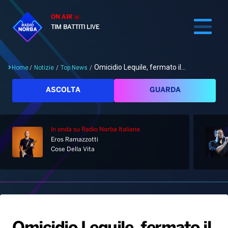
ON AIR
TIM BATTITI LIVE
Omicidio Lequile, fermato il...
Home
/
Notizie
/
Top News
/
Cerca
ASCOLTA
GUARDA
In onda
su Radio Norba Italiana
Home
Eros Ramazzotti
Cose Della Vita
Radio
Notizie
Palinsesto
Pod&Play
Classifiche
Top News
Gallery
Giochi&Concorsi
Locali
Playlist
Hit Dance