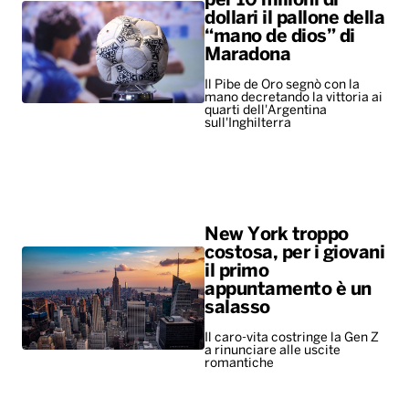
per 10 milioni di
dollari il pallone della
“mano de dios” di
Maradona
Il Pibe de Oro segnò con la
mano decretando la vittoria ai
quarti dell'Argentina
sull'Inghilterra
New York troppo
costosa, per i giovani
il primo
appuntamento è un
salasso
Il caro-vita costringe la Gen Z
a rinunciare alle uscite
romantiche