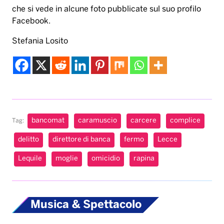
che si vede in alcune foto pubblicate sul suo profilo
Facebook.
Stefania Losito
bancomat
caramuscio
carcere
complice
Tag:
delitto
direttore di banca
fermo
Lecce
Lequile
moglie
omicidio
rapina
Musica & Spettacolo