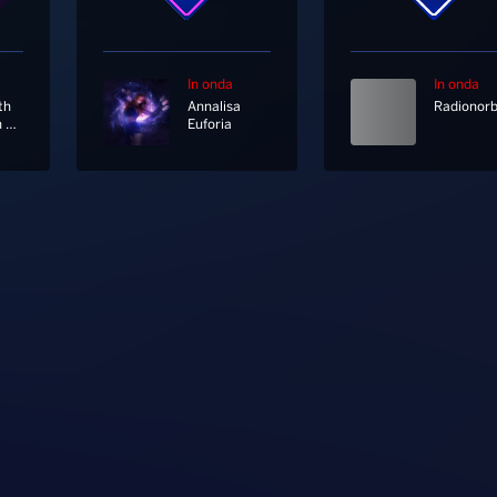
In onda
In onda
th
Annalisa
Stay With Me
Euforia