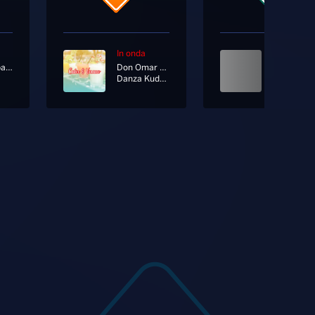
In onda
In onda
Radionorba News
Don Omar Ft. Lucenzo
Danza Kuduro