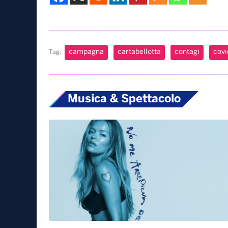
campagna
cartabellotta
contagi
covi
Tag:
Musica & Spettacolo