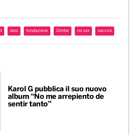
d
dosi
fondazione
Gimbe
no vax
vaccini
Karol G pubblica il suo nuovo
album “No me arrepiento de
sentir tanto”