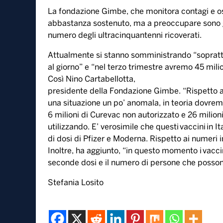
La fondazione Gimbe, che monitora contagi e os
abbastanza sostenuto, ma a preoccupare sono gli 
numero degli ultracinquantenni ricoverati.
Attualmente si stanno somministrando “sopratt
al giorno” e “nel terzo trimestre avremo 45 mili
Così Nino Cartabellotta,
presidente della Fondazione Gimbe. “Rispetto al
una situazione un po’ anomala, in teoria dovremm
6 milioni di Curevac non autorizzato e 26 milion
utilizzando. E’ verosimile che questi vaccini in I
di dosi di Pfizer e Moderna. Rispetto ai numeri 
Inoltre, ha aggiunto, “in questo momento i vacci
seconde dosi e il numero di persone che posson
Stefania Losito