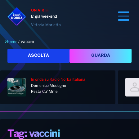
ON AIR
E’ già weekend
Vittoria Marletta
vaccini
Home
/
Cerca
ASCOLTA
GUARDA
In onda
su Radio Norba Italiana
Home
Domenico Modugno
Resta Cu' Mme
Radio
Notizie
Palinsesto
Pod&Play
Classifiche
Top News
Tag: vaccini
Gallery
Giochi&Concorsi
Locali
Playlist
Hit Dance