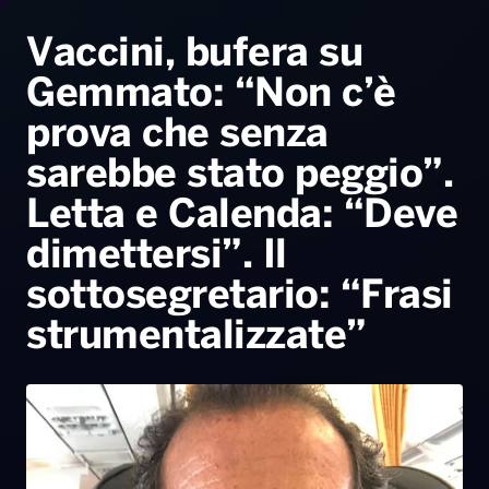
Radio Norba News TV
PALATOUR
Musica e Spettacolo
Notiziario
Generale
Vaccini, bufera su
Gemmato: “Non c’è
Voce al Bari
Sport
Interviste
Novità
prova che senza
Battiti Live 2026
Radio Norba Consiglia
Oroscopo
sarebbe stato peggio”.
Leggerissime
Speciale Astrabilia 2026
Gallery
Letta e Calenda: “Deve
dimettersi”. Il
sottosegretario: “Frasi
strumentalizzate”