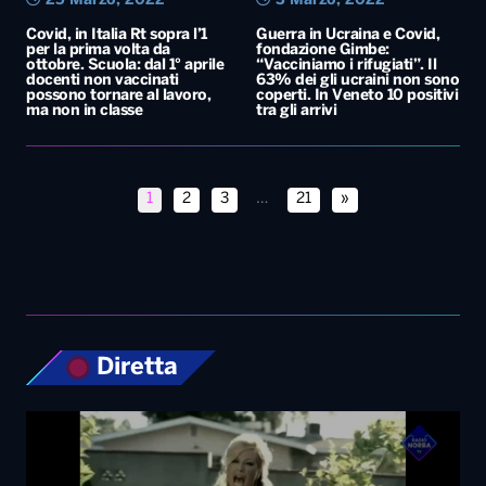
25 Marzo, 2022
3 Marzo, 2022
Covid, in Italia Rt sopra l’1
Guerra in Ucraina e Covid,
per la prima volta da
fondazione Gimbe:
ottobre. Scuola: dal 1° aprile
“Vacciniamo i rifugiati”. Il
docenti non vaccinati
63% dei gli ucraini non sono
possono tornare al lavoro,
coperti. In Veneto 10 positivi
ma non in classe
tra gli arrivi
1
2
3
…
21
»
Diretta