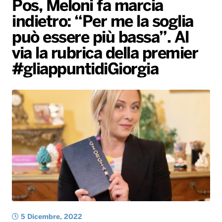
Pos, Meloni fa marcia
Gallery
Giochi&Concorsi
Locali
Playlist
Hit Dance
indietro: “Per me la soglia
Radio Norba News TV
PALATOUR
Musica e Spettacolo
Notiziario
Generale
può essere più bassa”. Al
Voce al Bari
Sport
Interviste
Novità
via la rubrica della premier
Battiti Live 2026
Radio Norba Consiglia
Oroscopo
#gliappuntidiGiorgia
Leggerissime
Speciale Astrabilia 2026
Gallery
5 Dicembre, 2022