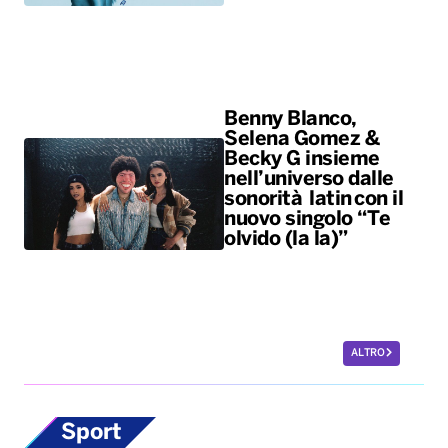
Benny Blanco,
Selena Gomez &
Becky G insieme
nell’universo dalle
sonorità latin con il
nuovo singolo “Te
olvido (la la)”
ALTRO
Sport