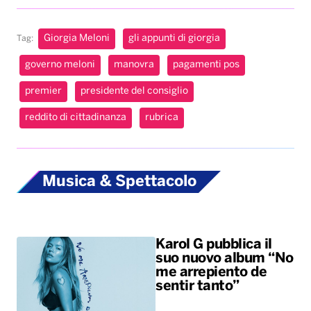
Giorgia Meloni
gli appunti di giorgia
Tag:
governo meloni
manovra
pagamenti pos
premier
presidente del consiglio
reddito di cittadinanza
rubrica
Musica & Spettacolo
Karol G pubblica il
suo nuovo album “No
me arrepiento de
sentir tanto”