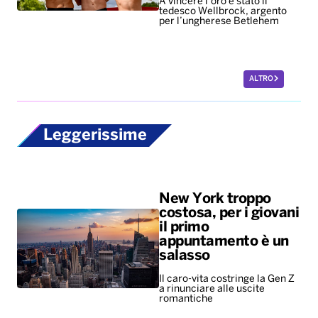
A vincere l’oro è stato il
tedesco Wellbrock, argento
per l’ungherese Betlehem
ALTRO
Leggerissime
New York troppo
costosa, per i giovani
il primo
appuntamento è un
salasso
Il caro-vita costringe la Gen Z
a rinunciare alle uscite
romantiche