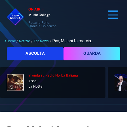
ON AIR
Music College
Rosaria Rollo,
Daniele Colacicco
Pos, Meloni fa marcia...
Home
/
Notizie
/
Top News
/
Cerca
ASCOLTA
GUARDA
In onda
su Radio Norba Italiana
Home
Arisa
La Notte
Radio
Notizie
Palinsesto
Pod&Play
Classifiche
Top News