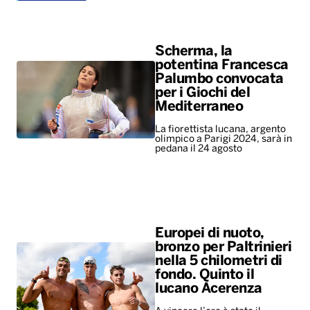
Scherma, la
potentina Francesca
Palumbo convocata
per i Giochi del
Mediterraneo
La fiorettista lucana, argento
olimpico a Parigi 2024, sarà in
pedana il 24 agosto
Europei di nuoto,
bronzo per Paltrinieri
nella 5 chilometri di
fondo. Quinto il
lucano Acerenza