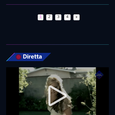
1
2
3
4
»
Diretta