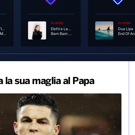
In onda
In onda
Roberta Flack
Elettra Lamborghini
Dua Lipa
Feel Like Makin' Love
Bam Bam Bambina