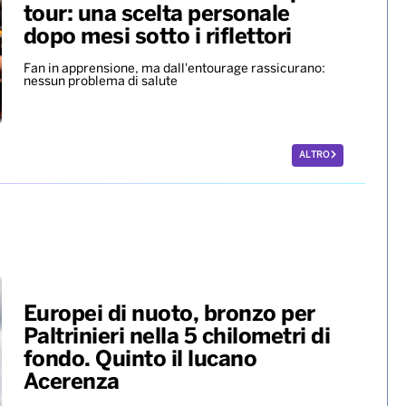
Musica in lutto, è morto
Francesco Guccini. Funerali
privati, a settembre cerimonia
commemorativa
Ariana Grande si ferma dopo il
tour: una scelta personale
dopo mesi sotto i riflettori
Fan in apprensione, ma dall'entourage rassicurano:
nessun problema di salute
ALTRO