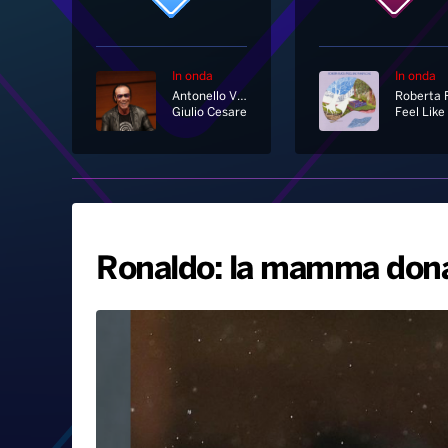
In onda
In onda
Antonello Venditti
Giulio Cesare