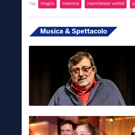
Tre giorni fa, Cristiano ha festeggiato i suoi 37 
social delle riflessioni e ha scritto: “La vita è 
urgenti, aspettative esigenti… ma alla fine , tutto
all’amicizia, ai valori che ne fanno valere la pen
Angela Tangorra
maglia
mamma
manchester united
p
Tag:
Musica & Spettacolo