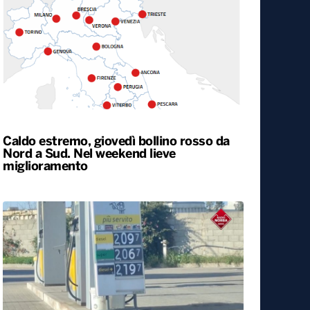
Rapporto nascite, continua il calo delle
gravidanze e mamme sempre più
“anziane” in Italia