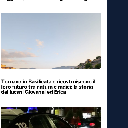
Carabiniere compie 100 anni nel
Foggiano, festa con famiglia e colleghi