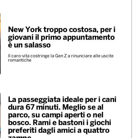
Franco Baresi. Il coro dei tifosi
rossoneri: “C’è solo un
capitano”
Presenti tanti ex campioni del Milan, ma anche i
vertici del calcio e rappresentanti di altri club.
Ovazione per Maldini e Van Basten, fischi per…
ALTRO
New York troppo costosa, per i
giovani il primo appuntamento
è un salasso