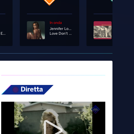
In onda
In onda
Jennifer Lopez
U2
End Of An Era
Love Don't Cost A Thing