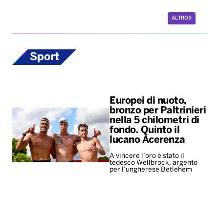
ALTRO
Sport
Europei di nuoto,
bronzo per Paltrinieri
nella 5 chilometri di
fondo. Quinto il
lucano Acerenza
A vincere l’oro è stato il
tedesco Wellbrock, argento
per l’ungherese Betlehem