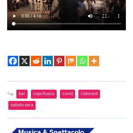
bar
coprifuoco
covid
ristorant
Tag:
sabato sera
Musica & Spettacolo