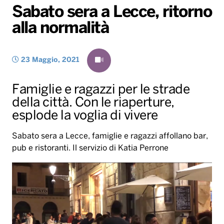
Sabato sera a Lecce, ritorno
Gallery
Giochi&Concorsi
Locali
Playlist
Hit Dance
alla normalità
Radio Norba News TV
PALATOUR
Musica e Spettacolo
Notiziario
Generale
Voce al Bari
Sport
Interviste
Novità
23 Maggio, 2021
Battiti Live 2026
Radio Norba Consiglia
Oroscopo
Famiglie e ragazzi per le strade
Leggerissime
Speciale Astrabilia 2026
Gallery
della città. Con le riaperture,
esplode la voglia di vivere
Sabato sera a Lecce, famiglie e ragazzi affollano bar,
pub e ristoranti. Il servizio di Katia Perrone