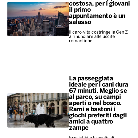
costosa, per i giovani
il primo
appuntamento è un
salasso
Il caro-vita costringe la Gen Z
a rinunciare alle uscite
romantiche
La passeggiata
ideale per i cani dura
67 minuti. Meglio se
al parco, su campi
aperti o nel bosco.
Rami e bastoni i
giochi preferiti dagli
amici a quattro
zampe