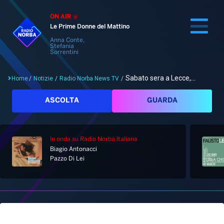
ON AIR
Le Prime Donne del Mattino
Anna Conte,
Stefania
Sorrentini
Sabato sera a Lecce,...
Home
/
Notizie
/
Radio Norba News TV
/
Cerca
ASCOLTA
GUARDA
In onda
su Radio Norba Italiana
Home
Biagio Antonacci
Pazzo Di Lei
Radio
Notizie
Palinsesto
Pod&Play
Classifiche
Top News