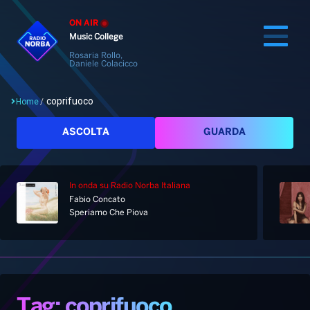
ON AIR
Music College
Rosaria Rollo,
Daniele Colacicco
coprifuoco
Home
/
Cerca
ASCOLTA
GUARDA
In onda
su Radio Norba Italiana
Home
Fabio Concato
Speriamo Che Piova
Radio
Notizie
Palinsesto
Pod&Play
Classifiche
Top News
Tag: coprifuoco