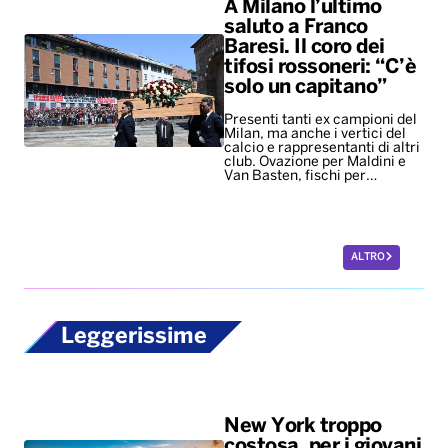
A Milano l’ultimo
saluto a Franco
Baresi. Il coro dei
tifosi rossoneri: “C’è
solo un capitano”
Presenti tanti ex campioni del
Milan, ma anche i vertici del
calcio e rappresentanti di altri
club. Ovazione per Maldini e
Van Basten, fischi per…
ALTRO
Leggerissime
New York troppo
costosa, per i giovani