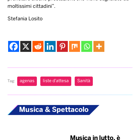
moltissimi cittadini”.
Stefania Losito
agenas
liste d'attesa
Sanità
Tag:
Musica & Spettacolo
Musica in lutto, è