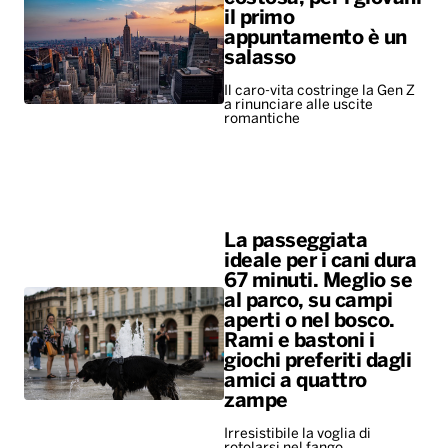
il primo
appuntamento è un
salasso
Il caro-vita costringe la Gen Z
a rinunciare alle uscite
romantiche
La passeggiata
ideale per i cani dura
67 minuti. Meglio se
al parco, su campi
aperti o nel bosco.
Rami e bastoni i
giochi preferiti dagli
amici a quattro
zampe
Irresistibile la voglia di