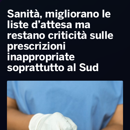
Radio Norba News TV
PALATOUR
Musica e Spettacolo
Notiziario
Generale
Sanità, migliorano le
liste d’attesa ma
Voce al Bari
Sport
Interviste
Novità
restano criticità sulle
Battiti Live 2026
Radio Norba Consiglia
Oroscopo
prescrizioni
Leggerissime
Speciale Astrabilia 2026
Gallery
inappropriate
soprattutto al Sud