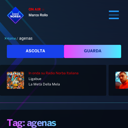
ON AIR
Marco Rollo
agenas
Home
/
Cerca
ASCOLTA
GUARDA
In onda
su Radio Norba Italiana
Home
Ligabue
La Metà Della Mela
Radio
Notizie
Palinsesto
Pod&Play
Classifiche
Top News
Tag: agenas
Gallery
Giochi&Concorsi
Locali
Playlist
Hit Dance