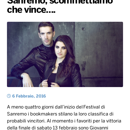
Sanremo, scommettiamo
che vince….
Radio Norba News TV
PALATOUR
Musica e Spettacolo
Notiziario
Generale
Voce al Bari
Sport
Interviste
Novità
Battiti Live 2026
Radio Norba Consiglia
Oroscopo
Leggerissime
Speciale Astrabilia 2026
Gallery
6 Febbraio, 2016
A meno quattro giorni dall’inizio del Festival di
Sanremo i bookmakers stilano la loro classifica di
probabili vincitori. Al momento i favoriti per la vittoria
della finale di sabato 13 febbraio sono Giovanni