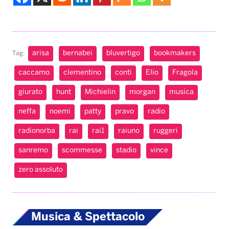
arisa
bernabei
bluvertigo
bookmakers
Tag:
caccamo
clementino
conti
Elio
Fragola
giurato
hunt
Michielin
morgan
musica
neffa
noemi
patty
pravo
radio
radionorba
rai
rai1
raiuno
ruggeri
sanremo
scommesse
stadio
vince
zero assoluto
Musica & Spettacolo