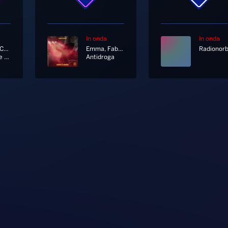
In onda
In onda
Riccardo Cocciante
Emma, Fabri Fibra
Questione Di Feeling
Antidroga