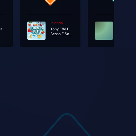
In onda
In onda
Radionorba News
Tony Effe Ft. Gaia
Sesso E Samba