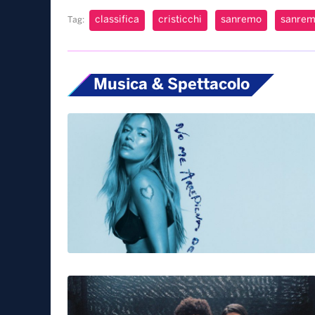
classifica
cristicchi
sanremo
sanre
Tag:
Musica & Spettacolo