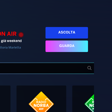
ASCOLTA
ON AIR
’ già weekend
GUARDA
ttoria Marletta