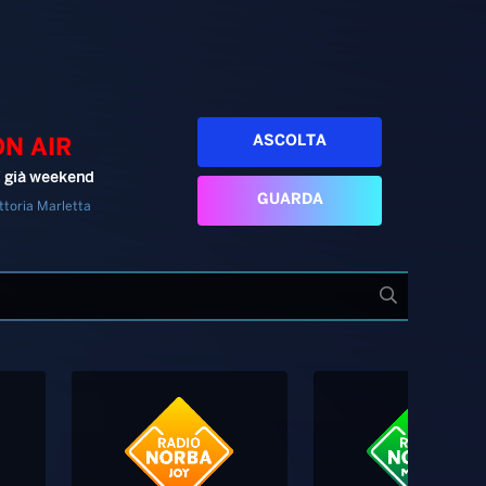
ASCOLTA
ON AIR
’ già weekend
GUARDA
ttoria Marletta