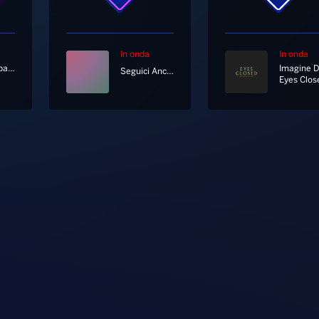
In onda
In onda
Radionorba News
Seguici Anche In Diretta Tv Al Canale 11 E 730 Di Sky
Eyes Clos