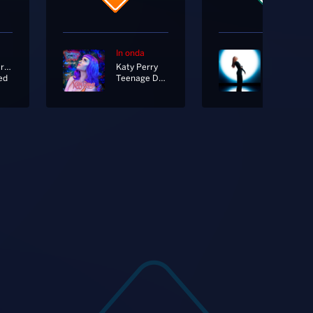
In onda
In onda
Imagine Dragons
Katy Perry
Noemi
ed
Teenage Dream