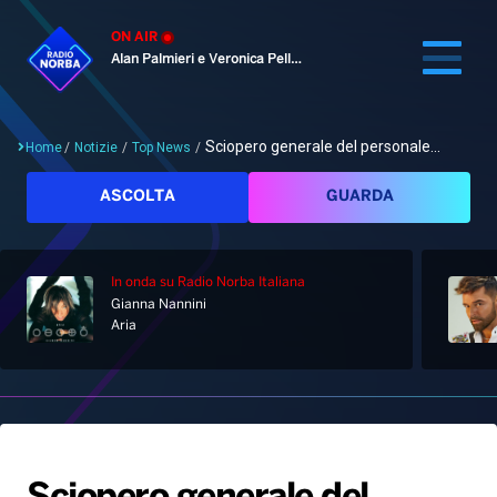
ON AIR
Alan Palmieri e Veronica Pellegrino
Sciopero generale del personale...
Home
/
Notizie
/
Top News
/
Cerca
ASCOLTA
GUARDA
In onda
su Radio Norba Italiana
Home
Gianna Nannini
Aria
Radio
Notizie
Palinsesto
Pod&Play
Classifiche
Top News
Gallery
Giochi&Concorsi
Locali
Playlist
Hit Dance