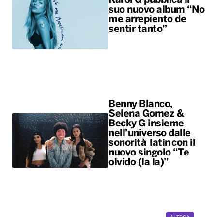
Karol G pubblica il
suo nuovo album “No
me arrepiento de
sentir tanto”
Benny Blanco,
Selena Gomez &
Becky G insieme
nell’universo dalle
sonorità latin con il
nuovo singolo “Te
olvido (la la)”