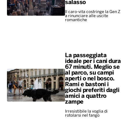
salasso
Il caro-vita costringe la Gen Z
a rinunciare alle uscite
romantiche
La passeggiata
ideale per i cani dura
67 minuti. Meglio se
al parco, su campi
aperti o nel bosco.
Rami e bastoni i
giochi preferiti dagli
amici a quattro
zampe
Irresistibile la voglia di
rotolarsi nel fango