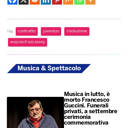
contratto
juventus
risoluzione
Tag:
wojciech szczesny
Musica & Spettacolo
Musica in lutto, è
morto Francesco
Guccini. Funerali
privati, a settembre
cerimonia
commemorativa