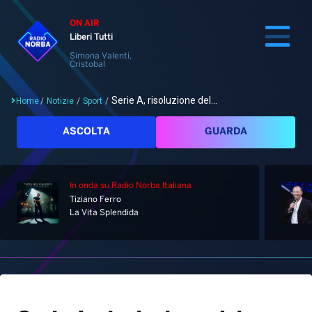
ON AIR
Liberi Tutti
Simona Valenti,
Cristobal
Serie A, risoluzione del...
Home
/
Notizie
/
Sport
/
Cerca
ASCOLTA
GUARDA
In onda
su Radio Norba Italiana
Home
Tiziano Ferro
La Vita Splendida
Radio
Notizie
Palinsesto
Pod&Play
Classifiche
Top News