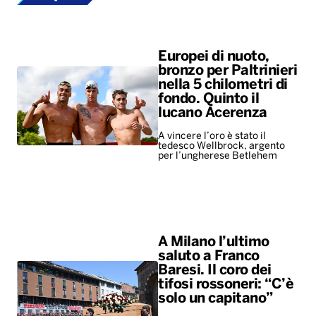
Europei di nuoto,
bronzo per Paltrinieri
nella 5 chilometri di
fondo. Quinto il
lucano Acerenza
A vincere l’oro è stato il
tedesco Wellbrock, argento
per l’ungherese Betlehem
A Milano l’ultimo
saluto a Franco
Baresi. Il coro dei
tifosi rossoneri: “C’è
solo un capitano”