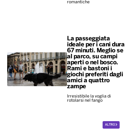
romantiche
La passeggiata
ideale per i cani dura
67 minuti. Meglio se
al parco, su campi
aperti o nel bosco.
Rami e bastoni i
giochi preferiti dagli
amici a quattro
zampe
Irresistibile la voglia di
rotolarsi nel fango
ALTRO