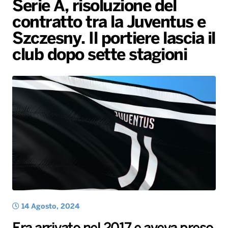
Serie A, risoluzione del
Gallery
Giochi&Concorsi
Locali
Playlist
Hit Dance
contratto tra la Juventus e
Radio Norba News TV
PALATOUR
Musica e Spettacolo
Notiziario
Generale
Szczesny. Il portiere lascia il
Voce al Bari
Sport
Interviste
Novità
club dopo sette stagioni
Battiti Live 2026
Radio Norba Consiglia
Oroscopo
Leggerissime
Speciale Astrabilia 2026
Gallery
14 Agosto, 2024