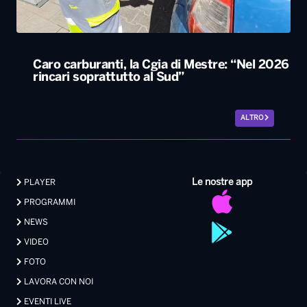
ALTRO
Le nostre app
PLAYER
PROGRAMMI
NEWS
VIDEO
FOTO
LAVORA CON NOI
EVENTI LIVE
CONTATTI PUBBLICITÀ
MEDIA PARTNERSHIP
Privacy
|
Preferenze Privacy
|
Cookie
|
Contatti