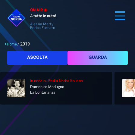
ON AIR
A tutte le auto!
Alessia Marty,
Enrico Fornaro
2019
Home
/
Cerca
ASCOLTA
GUARDA
In onda
su Radio Norba Italiana
Home
Domenico Modugno
La Lontananza
Radio
Notizie
Palinsesto
Pod&Play
Classifiche
Top News
Tag: 2019