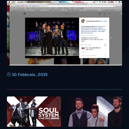
10 Febbraio, 2019
16 Dicembre, 2016
19 Novembre, 2016
Talent – I Soul System
Talent – I Daiana Lou
vincono Xfactor
lasciano X Factor