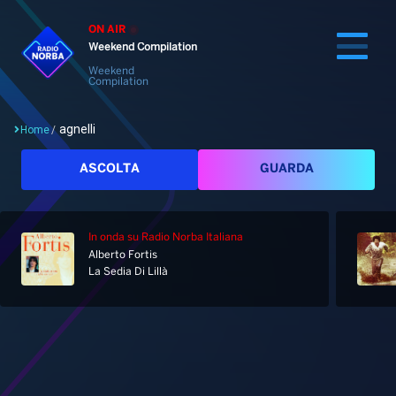
ON AIR
Weekend Compilation
Weekend
Compilation
agnelli
Home
/
Cerca
ASCOLTA
GUARDA
In onda
su Radio Norba Italiana
Home
Alberto Fortis
La Sedia Di Lillà
Radio
Notizie
Palinsesto
Pod&Play
Classifiche
Top News
Tag: agnelli