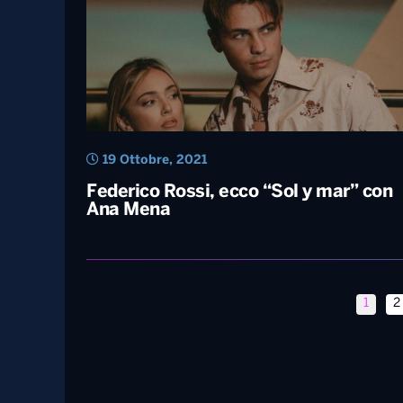
16 Dicembre, 2021
Ana mena al Festival di Sanremo con
“Duecentomila ore”