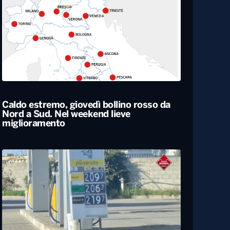
Rapporto nascite, continua il calo delle
gravidanze e mamme sempre più
“anziane” in Italia