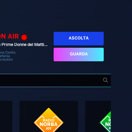
ON AIR
ASCOLTA
Le Prime Donne del Mattino
na Conte,
GUARDA
efania
rrentini