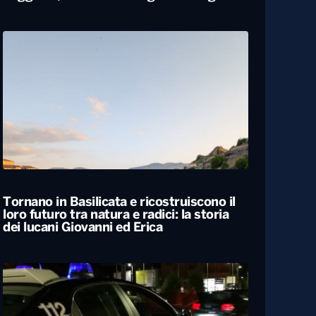
Carabiniere compie 100 anni nel
Foggiano, festa con famiglia e colleghi