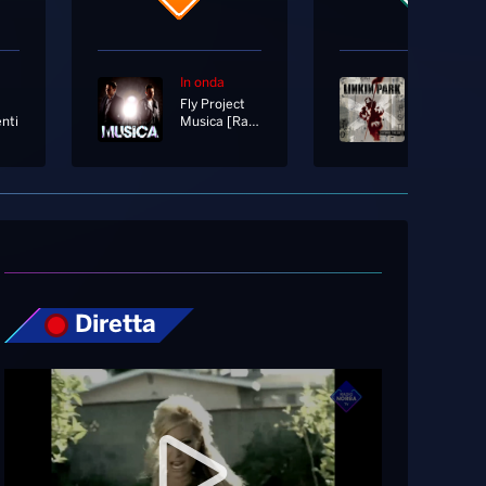
In onda
In onda
Fly Project
Linkin Par
nti
Musica [Radio Edit]
In The End