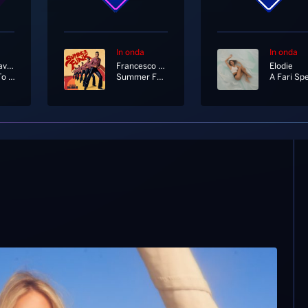
In onda
In onda
Lenny Kravitz
Francesco Gabbani
Elodie
I Belong To You
Summer Funk
A Fari Spe