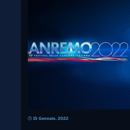
Ana Mena
Sanremo, presentati 
in gara