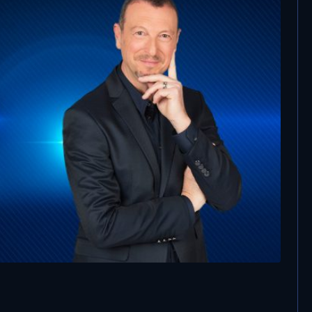
Ana Mena a Sanremo con
“Duecentomila ore” scritta da Rocco
Hunt
alla stampa i 25 brani