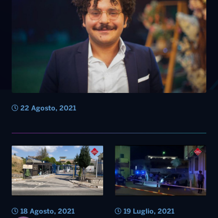
22 Agosto, 2021
18 Agosto, 2021
19 Luglio, 2021
Omicidio Lequile, fermato il
secondo uomo: incastrato
dalla felpa pubblicata sui
social
Anche la Camera penale di
Basilicata ha aderito alla
campagna “Ferragosto in
carcere”