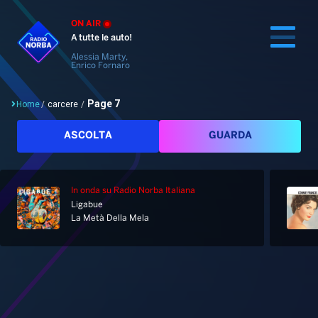
ON AIR
A tutte le auto!
Alessia Marty,
Enrico Fornaro
Page 7
Home
/
carcere
/
Cerca
ASCOLTA
GUARDA
In onda
su Radio Norba Italiana
Home
Ligabue
La Metà Della Mela
Radio
Notizie
Palinsesto
Pod&Play
Classifiche
Top News
Tag: carcere