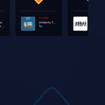
In onda
In onda
us
Umberto Tozzi
End Of The World [Radio Edit]
Tu