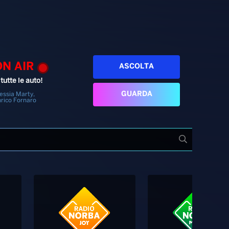
ON AIR
ASCOLTA
tutte le auto!
GUARDA
essia Marty,
rico Fornaro