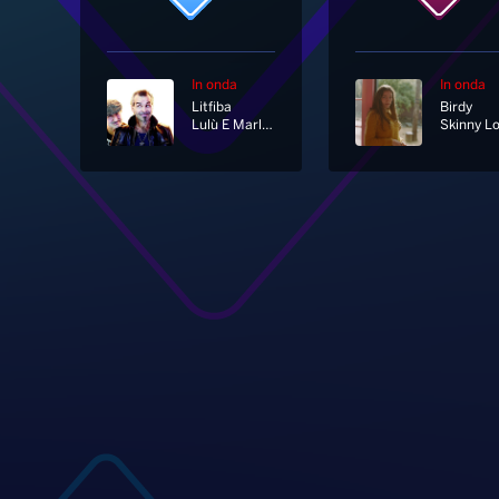
In onda
In onda
Litfiba
Birdy
Lulù E Marlene
Skinny L