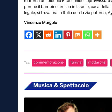
materna del piccolo Eitan, unico sopravvissuto a
perché il bambino cresca in Israele, casa della s
legale, si trova ora in Italia con la zia paterna, A
Vincenzo Murgolo
commemorazione
funivia
mottarone
Tag:
Musica & Spettacolo