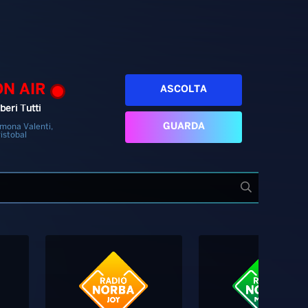
ON AIR
ASCOLTA
beri Tutti
GUARDA
mona Valenti,
istobal