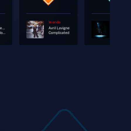
In onda
In onda
Cesare Cremonini
Avril Lavigne
Levante
Ora Che Non Ho Più Te [Radio Edit]
Complicated
Sei Tu