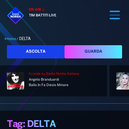
ON AIR
TIM BATTITI LIVE
DELTA
Home
/
Cerca
ASCOLTA
GUARDA
In onda
su Radio Norba Italiana
Home
Angelo Branduardi
Ballo In Fa Diesis Minore
Radio
Notizie
Palinsesto
Pod&Play
Classifiche
Top News
Tag: DELTA
Gallery
Giochi&Concorsi
Locali
Playlist
Hit Dance