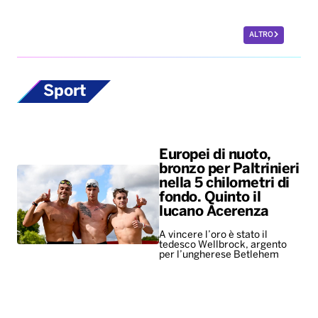
ALTRO
Sport
Europei di nuoto,
bronzo per Paltrinieri
nella 5 chilometri di
fondo. Quinto il
lucano Acerenza
A vincere l’oro è stato il
tedesco Wellbrock, argento
per l’ungherese Betlehem