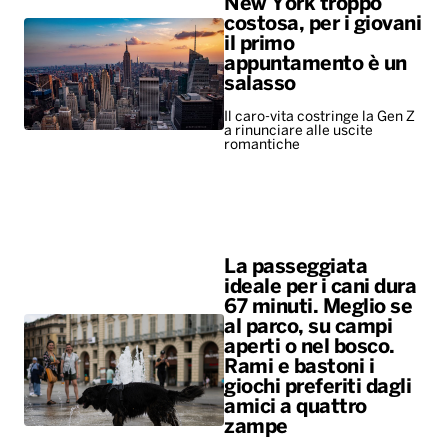
New York troppo
costosa, per i giovani
il primo
appuntamento è un
salasso
Il caro-vita costringe la Gen Z
a rinunciare alle uscite
romantiche
La passeggiata
ideale per i cani dura
67 minuti. Meglio se
al parco, su campi
aperti o nel bosco.
Rami e bastoni i
giochi preferiti dagli
amici a quattro
zampe