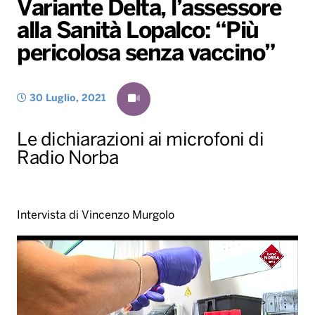
Variante Delta, l’assessore
Gallery
Giochi&Concorsi
Locali
Playlist
Hit Dance
alla Sanità Lopalco: “Più
Radio Norba News TV
PALATOUR
Musica e Spettacolo
Notiziario
Generale
pericolosa senza vaccino”
Voce al Bari
Sport
Interviste
Novità
Battiti Live 2026
Radio Norba Consiglia
Oroscopo
30 Luglio, 2021
Leggerissime
Speciale Astrabilia 2026
Gallery
Le dichiarazioni ai microfoni di
Radio Norba
Intervista di Vincenzo Murgolo