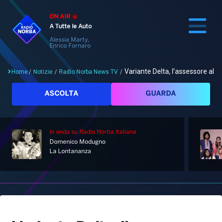
ON AIR
A Tutte le Auto
Alessia Marty,
Enrico Fornaro
Variante Delta, l’assessore alla..
Home
/
Notizie
/
Radio Norba News TV
/
Cerca
ASCOLTA
GUARDA
In onda
su Radio Norba Italiana
Home
Domenico Modugno
La Lontananza
Radio
Notizie
Palinsesto
Pod&Play
Classifiche
Top News