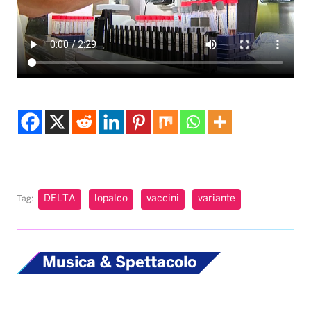
DELTA
lopalco
vaccini
variante
Tag:
Musica & Spettacolo