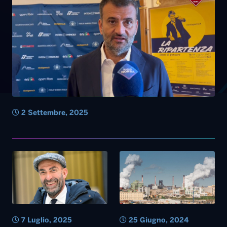
2 Settembre, 2025
7 Luglio, 2025
25 Giugno, 2024
Gradimento di sindaci e
Ex Ilva di Taranto, la Corte di
governatori 2025: Vito
giustizia europea: “Se
Leccese medaglia di bronzo,
pericolosa, va sospesa”. Il
Emiliano sedicesimo. Bardi
governatore Emiliano:
nella top ten
“Sentenza epocale”