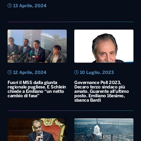
12 Aprile, 2024
10 Luglio, 2023
Fuori il M5S dalla giunta
Governance Poll 2023,
regionale pugliese. E Schlein
Decaro terzo sindaco più
chiede a Emiliano “un netto
amato. Guarente all’ultimo
cambio di fase”
posto. Emiliano 16esimo,
sbanca Bardi
30 Dicembre, 2022
4 Agosto, 2022
Autonomia delle Regioni,
Ex Ilva, nel Dl Aiuti anche
Calderoli accelera l’iter.
una norma per il siderurgico
Emiliano attacca:
di Taranto. Via libera
“Atteggiamento istituzionale
all’aumento di capitale per 1
inaccettabile”. Insorgono le
miliardo di euro