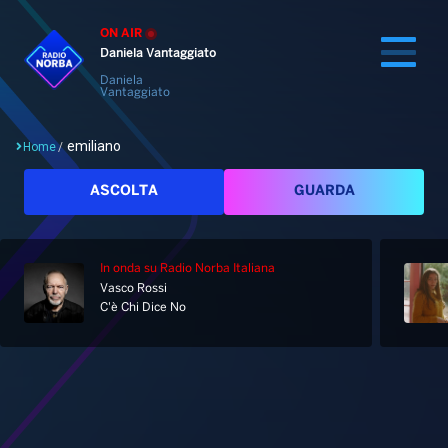
ON AIR
Daniela Vantaggiato
Daniela
Vantaggiato
emiliano
Home
/
Cerca
ASCOLTA
GUARDA
In onda
su Radio Norba Italiana
Home
Vasco Rossi
C'è Chi Dice No
Radio
Notizie
Palinsesto
Pod&Play
Classifiche
Top News
Tag: emiliano