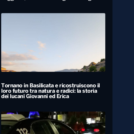
Carabiniere compie 100 anni nel
Foggiano, festa con famiglia e colleghi