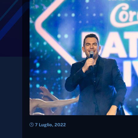
Tag: giacomo urtis
Radio Norba Cornetto
sera a Trani