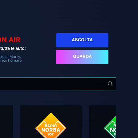
ON AIR
ASCOLTA
tutte le auto!
GUARDA
essia Marty,
rico Fornaro