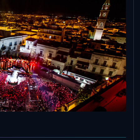
30 Giugno, 2021
Radio Norba Cornetto Battiti Live, la
quarta puntata stasera su Radio
e
Norba, Telenorba e Radio Norba tv
appa. Grazie Andria!