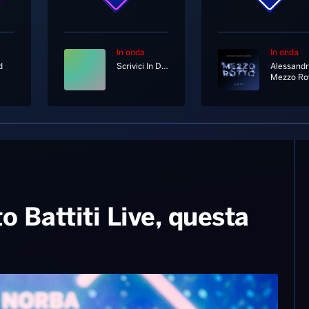
In onda
In onda
d
Scrivici In Diretta Su Whatsapp Al 333 12 12 333
Mezzo Ro