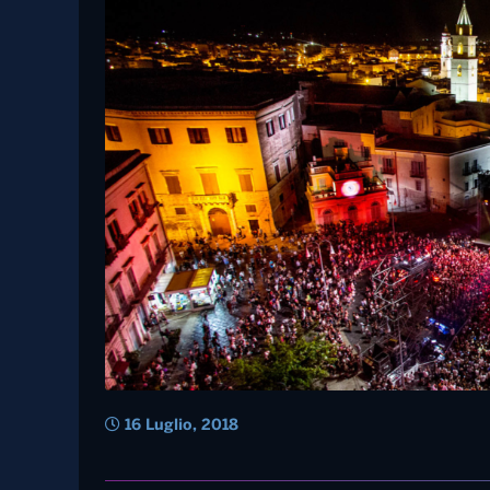
3 Luglio, 2021
Radio Norba Cornetto Battiti Live – l
immagini della quarta serata
Battiti Live, terza t