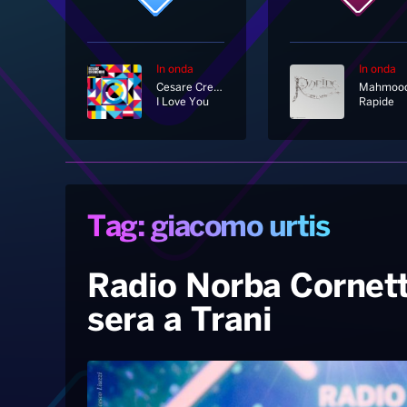
In onda
In onda
Cesare Cremonini
Mahmoo
I Love You
Rapide