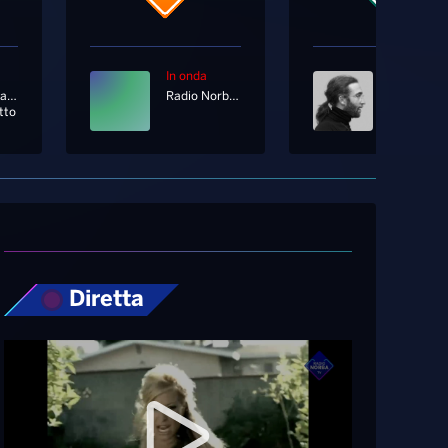
In onda
In onda
Alessandra Amoroso Ft. Bigmama
Radio Norba Joy
John Lenn
tto
Imagine