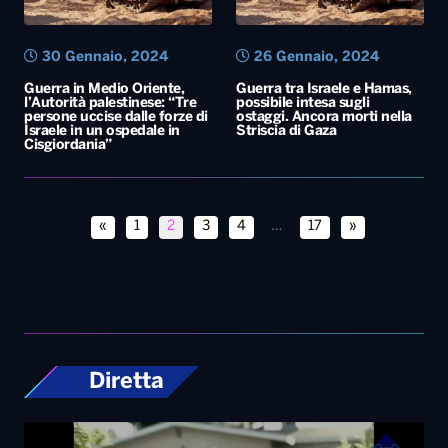
30 Gennaio, 2024
26 Gennaio, 2024
Guerra in Medio Oriente,
Guerra tra Israele e Hamas,
l’Autorità palestinese: “Tre
possibile intesa sugli
persone uccise dalle forze di
ostaggi. Ancora morti nella
Israele in un ospedale in
Striscia di Gaza
Cisgiordania”
«
1
2
3
4
…
17
»
Diretta