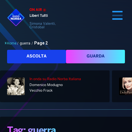
ON AIR
Liberi Tutti
Simona Valenti,
Cristobal
Page 2
Home
/
guerra
/
Cerca
ASCOLTA
GUARDA
In onda
su Radio Norba Italiana
Home
Domenico Modugno
Vecchio Frack
Radio
Notizie
Palinsesto
Pod&Play
Classifiche
Top News
Tag: guerra