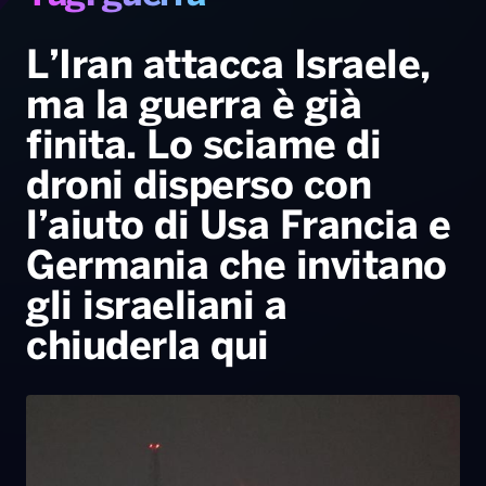
Gallery
Giochi&Concorsi
Locali
Playlist
Hit Dance
Radio Norba News TV
PALATOUR
Musica e Spettacolo
Notiziario
Generale
L’Iran attacca Israele,
ma la guerra è già
Voce al Bari
Sport
Interviste
Novità
finita. Lo sciame di
Battiti Live 2026
Radio Norba Consiglia
Oroscopo
droni disperso con
Leggerissime
Speciale Astrabilia 2026
Gallery
l’aiuto di Usa Francia e
Germania che invitano
gli israeliani a
chiuderla qui