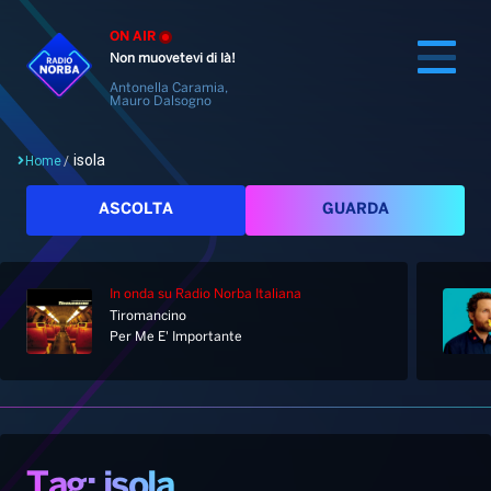
ON AIR
Non muovetevi di là!
Antonella Caramia,
Mauro Dalsogno
isola
Home
/
Cerca
ASCOLTA
GUARDA
In onda
su Radio Norba Italiana
Home
Tiromancino
Per Me E' Importante
Radio
Notizie
Palinsesto
Pod&Play
Classifiche
Top News
Tag: isola