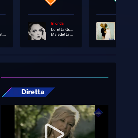
In onda
In onda
Loretta Goggi
Femme Fatale
Maledetta Primavera [2021 Remastered]
Ricordi