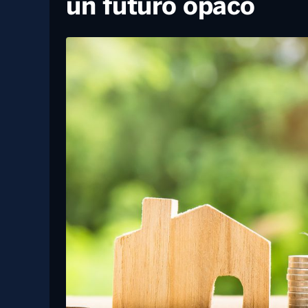
22 Gennaio, 2024
Mutui, nel 2023 richieste in calo del
17,2%. L’importo medio rimane
costante, oltre 144mila euro
Confindustria: “Pil d
liquidità in caduta”,
un futuro opaco