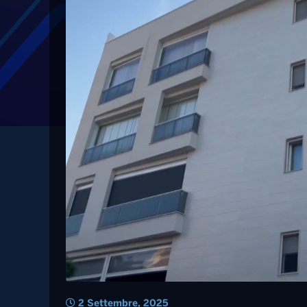
Tag: mutui
Mutui, Bari è la prov
nei primi sei mesi d
meno costosa