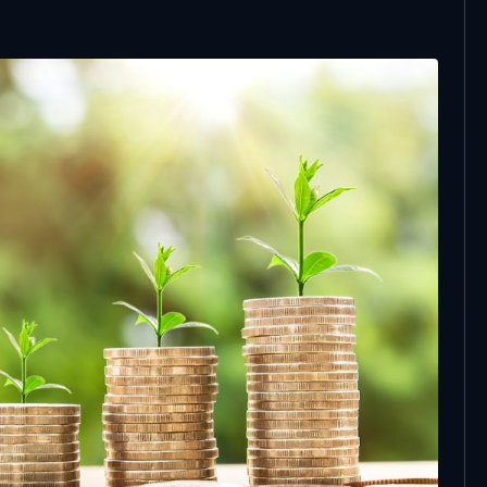
10 Ottobre, 2023
Banca d’Italia: “Ad agosto i tassi sui
mutui sono aumentati al 4,67%. In
calo i prestiti a famiglie e imprese”
ebole, credito e
 gli industriali vedono