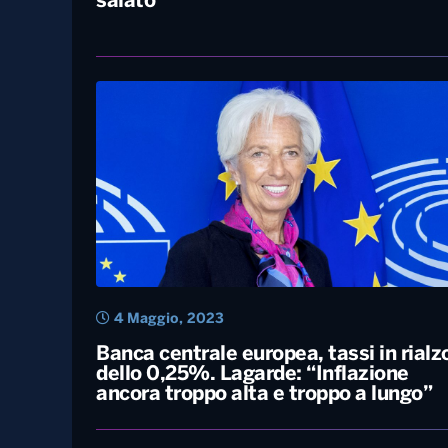
29 Luglio, 2023
Mutui, l’1% degli stipendi va ai tassi
d’interesse. Il Sud paga il conto più
salato