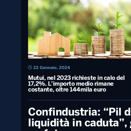
17 Febbraio, 2025
Casa, crescono le richieste di mutuo i
Puglia. Salgono anche gli acquisti ma
l’età media è di 40 anni