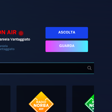
ON AIR
ASCOLTA
aniela Vantaggiato
GUARDA
aniela
antaggiato