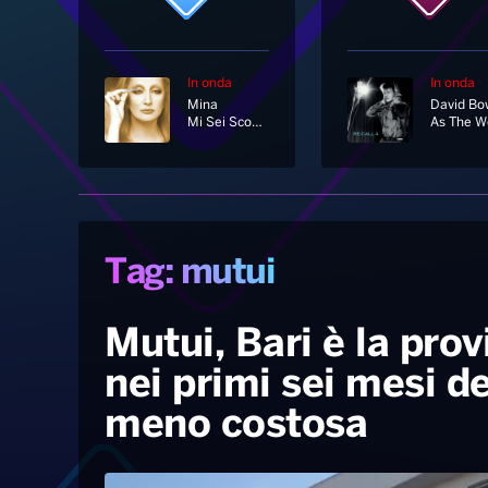
In onda
In onda
Mina
David Bo
Mi Sei Scoppiato Dentro Il Cuore