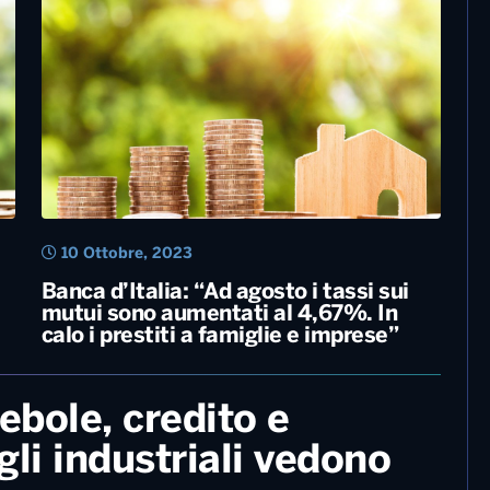
20 Dicembre, 2024
n
Natale sottotono per i consumi:
tredicesime usate per pagare bollette,
rate e mutui