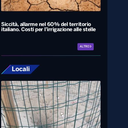
Esodo estivo, nuovo sabato da bollino
nero sulle strade. Previsti oltre 25 milioni
di spostamenti nel weekend
Siccità, allarme nel 60% del territorio
italiano. Costi per l’irrigazione alle stelle
ALTRO