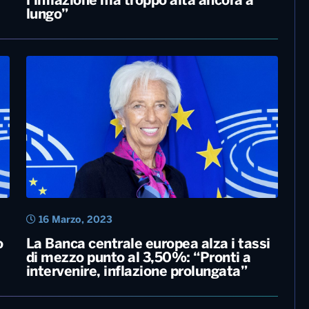
27 Luglio, 2023
Mutui, tassi salgono di un quarto di
punto al 4,25%. La Bce: “Meglio
l’inflazione ma troppo alta ancora a
lungo”