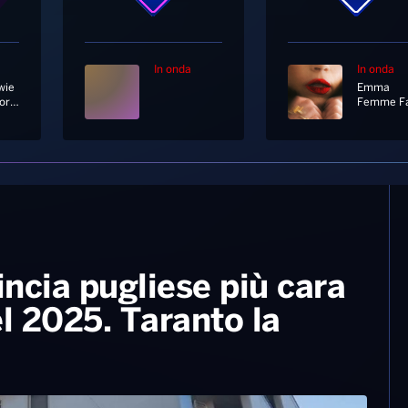
In onda
In onda
wie
Emma
As The World Falls Down