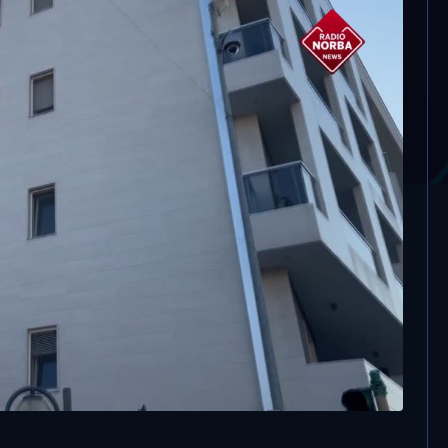
incia pugliese più cara
el 2025. Taranto la