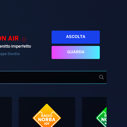
ASCOLTA
ON AIR
enitto Imperfetto
GUARDA
eppe Denitto