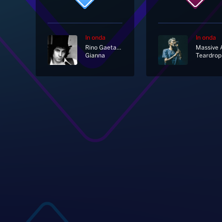
In onda
In onda
Rino Gaetano
Gianna
Teardrop