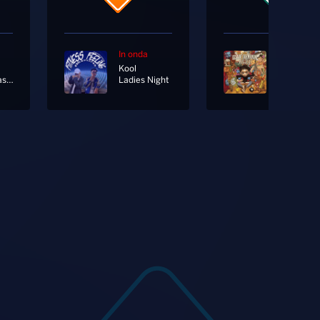
In onda
In onda
Kool
Viva La Vasca
Ladies Night
Maggese