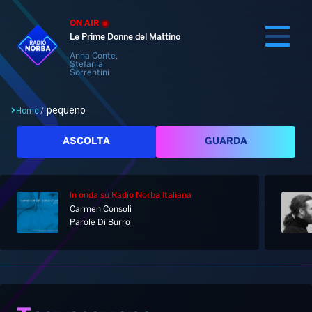
ON AIR
Le Prime Donne del Mattino
Anna Conte,
Stefania
Sorrentini
pequeno
Home
/
Cerca
ASCOLTA
GUARDA
In onda
su Radio Norba Italiana
Home
Carmen Consoli
Parole Di Burro
Radio
Notizie
Palinsesto
Pod&Play
Classifiche
Top News