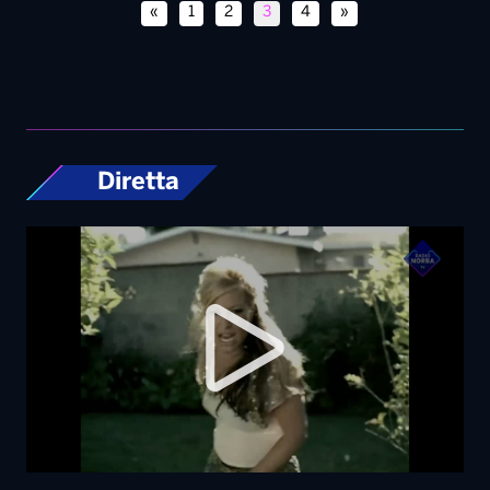
«
1
2
3
4
»
Diretta