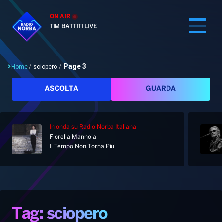
ON AIR
TIM BATTITI LIVE
Page 3
Home
/
sciopero
/
Cerca
ASCOLTA
GUARDA
In onda
su Radio Norba Italiana
Home
Fiorella Mannoia
Il Tempo Non Torna Piu'
Radio
Notizie
Palinsesto
Pod&Play
Classifiche
Top News
Tag: sciopero
Gallery
Giochi&Concorsi
Locali
Playlist
Hit Dance