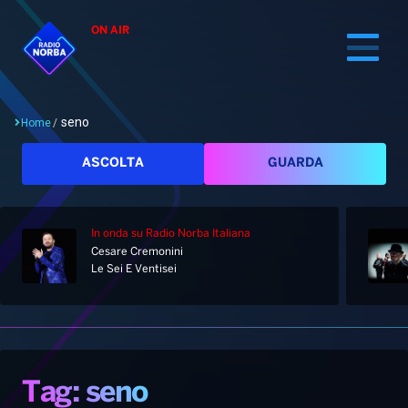
ON AIR
seno
Home
/
Cerca
ASCOLTA
GUARDA
In onda
su Radio Norba Italiana
Home
Cesare Cremonini
Le Sei E Ventisei
Radio
Notizie
Palinsesto
Pod&Play
Classifiche
Top News
Tag: seno
Gallery
Giochi&Concorsi
Locali
Playlist
Hit Dance