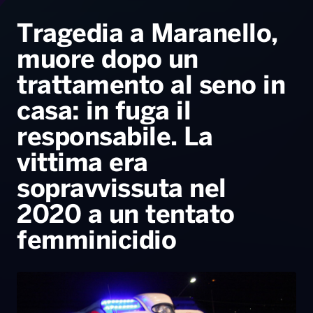
Radio Norba News TV
PALATOUR
Musica e Spettacolo
Notiziario
Generale
Tragedia a Maranello,
muore dopo un
Voce al Bari
Sport
Interviste
Novità
trattamento al seno in
Battiti Live 2026
Radio Norba Consiglia
Oroscopo
casa: in fuga il
Leggerissime
Speciale Astrabilia 2026
Gallery
responsabile. La
vittima era
sopravvissuta nel
2020 a un tentato
femminicidio