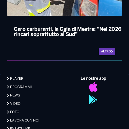
ALTRO
Le nostre app
PLAYER
PROGRAMMI
NEWS
VIDEO
FOTO
LAVORA CON NOI
EVENTI LIVE
CONTATTI PUBBLICITÀ
MEDIA PARTNERSHIP
Privacy
|
Preferenze Privacy
|
Cookie
|
Contatti