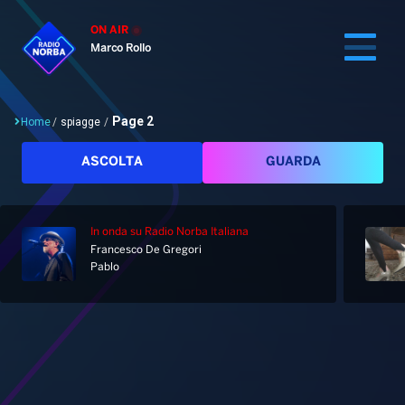
ON AIR
Marco Rollo
Page 2
Home
/
spiagge
/
Cerca
ASCOLTA
GUARDA
In onda
su Radio Norba Italiana
Home
Francesco De Gregori
Pablo
Radio
Notizie
Palinsesto
Pod&Play
Classifiche
Top News
Tag: spiagge
Gallery
Giochi&Concorsi
Locali
Playlist
Hit Dance