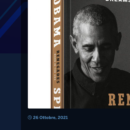
Tag: springsteen
Obama e Springsteen
raccontare gli State