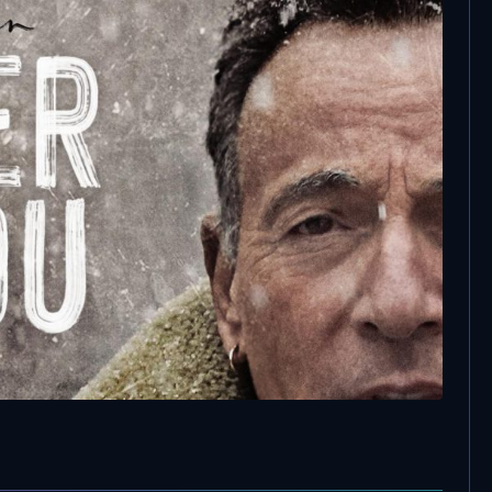
24 Ottobre, 2020
Musica – Le uscite internazionali della
settimana
 Springsteen è in