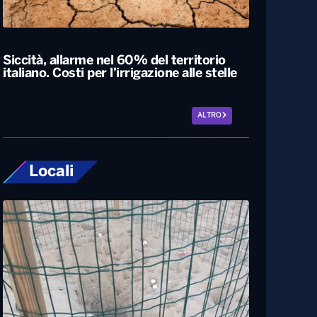
Esodo estivo, nuovo sabato da bollino
nero sulle strade. Previsti oltre 25 milioni
di spostamenti nel weekend
Siccità, allarme nel 60% del territorio
italiano. Costi per l’irrigazione alle stelle
ALTRO