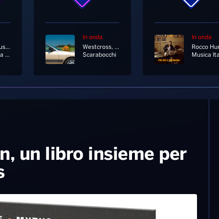
In onda
In onda
Laura Pausini
Westcross, Frah Quintale
Rocco Hu
In Assenza Di Te
Scarabocchi