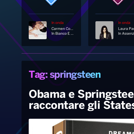
In onda
In onda
Carmen Consoli
In Bianco E Nero