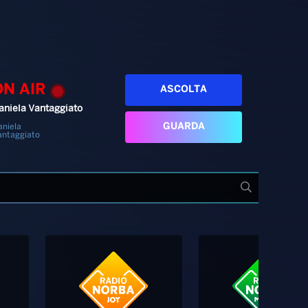
ON AIR
ASCOLTA
aniela Vantaggiato
GUARDA
aniela
antaggiato