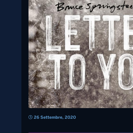
1 Novembre, 2020
Usa – Bruce Sprinsteen:
“Sbarazziamoci di Trump!”
Musica – Il nuovo di
digitale