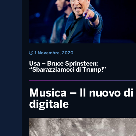
4 Agosto, 2021
La figlia di Bruce Springsteen fuori
dalla finale di equitazione