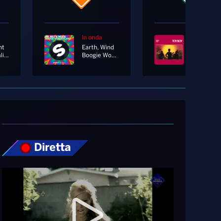
In onda
In onda
nt
Earth, Wind
Musica Italiana
Boogie Wonderland
Toy Boy