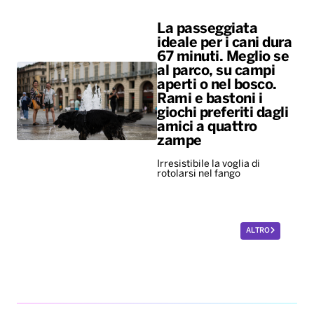
La passeggiata
ideale per i cani dura
67 minuti. Meglio se
al parco, su campi
aperti o nel bosco.
Rami e bastoni i
giochi preferiti dagli
amici a quattro
zampe
Irresistibile la voglia di
rotolarsi nel fango
ALTRO