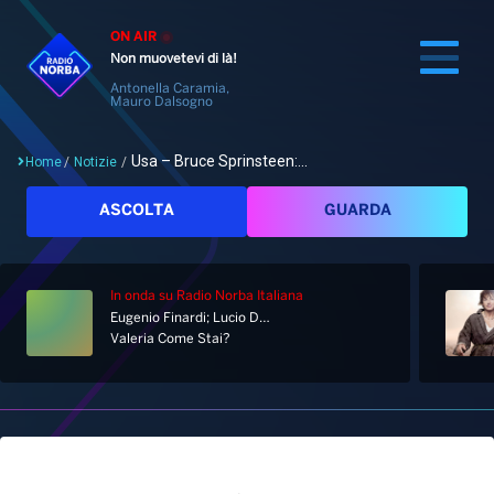
ON AIR
Non muovetevi di là!
Antonella Caramia,
Mauro Dalsogno
Usa – Bruce Sprinsteen:...
Home
/
Notizie
/
Cerca
ASCOLTA
GUARDA
In onda
su Radio Norba Italiana
Home
Eugenio Finardi; Lucio Dalla
Valeria Come Stai?
Radio
Notizie
Palinsesto
Pod&Play
Classifiche
Top News