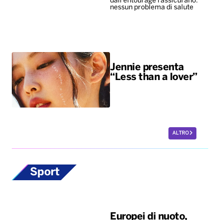
dall'entourage rassicurano:
nessun problema di salute
Jennie presenta
“Less than a lover”
ALTRO
Sport
Europei di nuoto,