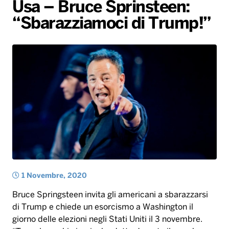
Gallery
Giochi&Concorsi
Locali
Playlist
Hit Dance
Usa – Bruce Sprinsteen:
“Sbarazziamoci di Trump!”
Radio Norba News TV
PALATOUR
Musica e Spettacolo
Notiziario
Generale
Voce al Bari
Sport
Interviste
Novità
Battiti Live 2026
Radio Norba Consiglia
Oroscopo
Leggerissime
Speciale Astrabilia 2026
Gallery
1 Novembre, 2020
Bruce Springsteen invita gli americani a sbarazzarsi
di Trump e chiede un esorcismo a Washington il
giorno delle elezioni negli Stati Uniti il 3 novembre.