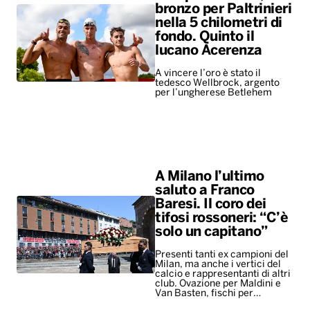
bronzo per Paltrinieri
nella 5 chilometri di
fondo. Quinto il
lucano Acerenza
A vincere l’oro è stato il
tedesco Wellbrock, argento
per l’ungherese Betlehem
A Milano l’ultimo
saluto a Franco
Baresi. Il coro dei
tifosi rossoneri: “C’è
solo un capitano”
Presenti tanti ex campioni del
Milan, ma anche i vertici del
calcio e rappresentanti di altri
club. Ovazione per Maldini e
Van Basten, fischi per…